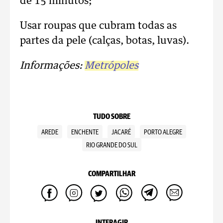
de 15 minutos;
Usar roupas que cubram todas as
partes da pele (calças, botas, luvas).
Informações:
Metrópoles
TUDO SOBRE
AREDE
ENCHENTE
JACARÉ
PORTO ALEGRE
RIO GRANDE DO SUL
COMPARTILHAR
INTERAGIR