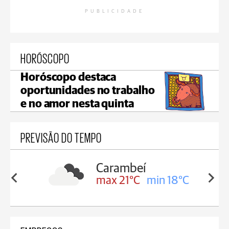
PUBLICIDADE
HORÓSCOPO
Horóscopo destaca
oportunidades no trabalho
e no amor nesta quinta
PREVISÃO DO TEMPO
Carambeí
in 19°C
max 21°C
min 18°C