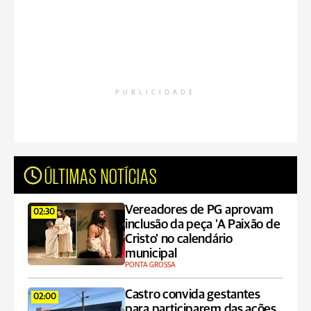
PUBLICIDADE
ÚLTIMAS NOTÍCIAS
Vereadores de PG aprovam
02:30
inclusão da peça 'A Paixão de
Cristo' no calendário
municipal
PONTA GROSSA
Castro convida gestantes
02:00
para participarem das ações