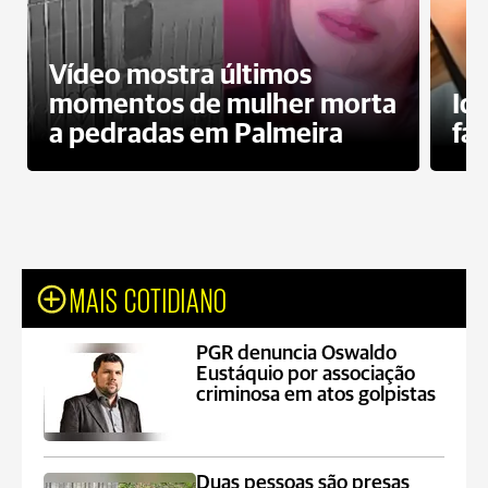
Vídeo mostra últimos
momentos de mulher morta
Id
a pedradas em Palmeira
fa
MAIS COTIDIANO
PGR denuncia Oswaldo
Eustáquio por associação
criminosa em atos golpistas
Duas pessoas são presas