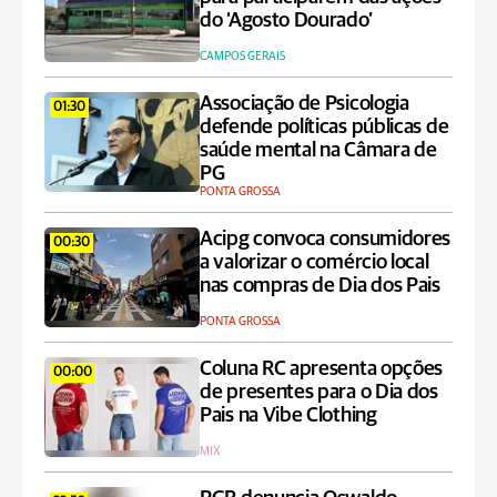
do ‘Agosto Dourado’
CAMPOS GERAIS
Associação de Psicologia
01:30
defende políticas públicas de
saúde mental na Câmara de
PG
PONTA GROSSA
Acipg convoca consumidores
00:30
a valorizar o comércio local
nas compras de Dia dos Pais
PONTA GROSSA
Coluna RC apresenta opções
00:00
de presentes para o Dia dos
Pais na Vibe Clothing
MIX