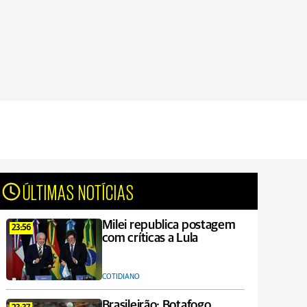
ÚLTIMAS NOTÍCIAS
Milei republica postagem
23:56
com críticas a Lula
COTIDIANO
Brasileirão: Botafogo