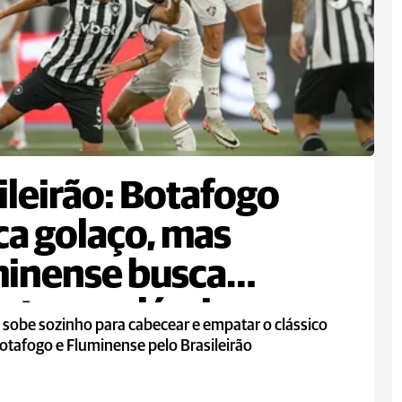
ileirão: Botafogo
a golaço, mas
inense busca
te em clássico
 sobe sozinho para cabecear e empatar o clássico
otafogo e Fluminense pelo Brasileirão