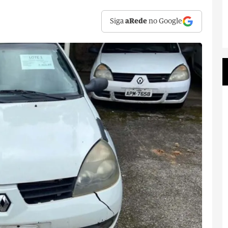
Siga
aRede
no Google