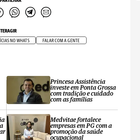
PARTILHAR
NTERAGIR
ÍCIAS NO WHATS
FALAR COM A GENTE
Princesa Assistência
investe em Ponta Grossa
com tradição e cuidado
com as famílias
ia
Medvitae fortalece
ta
empresas em PG com a
ar
promoção da saúde
ocupacional