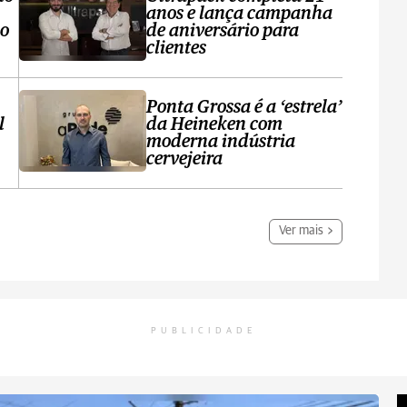
anos e lança campanha
no
de aniversário para
clientes
Ponta Grossa é a ‘estrela’
l
da Heineken com
moderna indústria
cervejeira
Ver mais
PUBLICIDADE