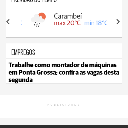
Carambeí
in 18°C
max 20°C
min 18°C
EMPREGOS
Trabalhe como montador de máquinas
em Ponta Grossa; confira as vagas desta
segunda
PUBLICIDADE