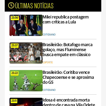
ÚLTIMAS NOTÍCIAS
Milei republica postagem
23:56
com críticas a Lula
COTIDIANO
Brasileirão: Botafogo marca
23:37
golaço, mas Fluminense
busca empate em clássico
ESPORTE
Brasileirão: Coritiba vence
23:22
Chapecoense e se aproxima
do G5
COTIDIANO
Idosa é encontrada morta
23:11
dentro de casa na Vila Odete