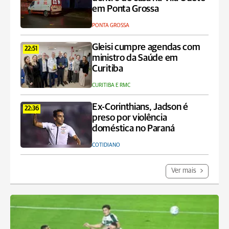
em Ponta Grossa
PONTA GROSSA
Gleisi cumpre agendas com
22:51
ministro da Saúde em
Curitiba
CURITIBA E RMC
Ex-Corinthians, Jadson é
22:36
preso por violência
doméstica no Paraná
COTIDIANO
Ver mais