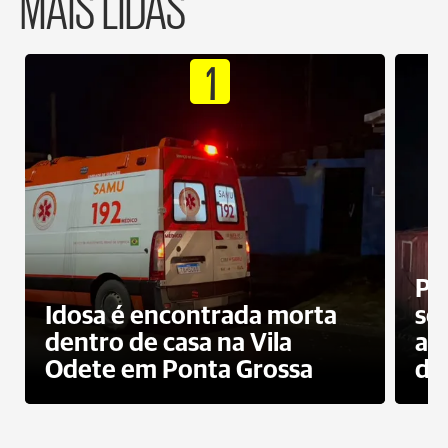
MAIS LIDAS
1
Pr
Idosa é encontrada morta
sec
dentro de casa na Vila
ap
Odete em Ponta Grossa
do