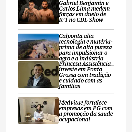
Gabriel Benjamin e
Carlos Lima medem
forças em duelo de
K’1 no CDL Show
Calponta alia
tecnologia e matéria-
prima de alta pureza
para impulsionar o
agro e a indústria
Princesa Assistência
investe em Ponta
Grossa com tradição
e cuidado com as
famílias
Medvitae fortalece
empresas em PG com
a promoção da saúde
ocupacional