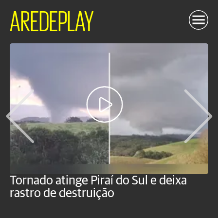
AREDEPLAY
Tornado atinge Piraí do Sul e deixa
H
rastro de destruição
C
m