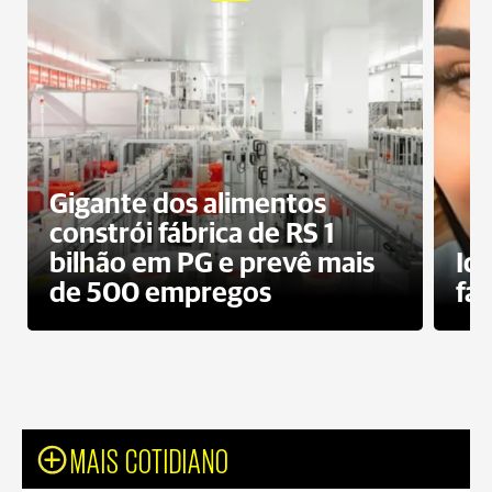
Gigante dos alimentos
constrói fábrica de RS 1
bilhão em PG e prevê mais
Id
de 500 empregos
fa
MAIS COTIDIANO