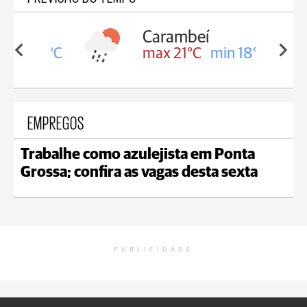
Carambeí
in 18°C
max 21°C
min 18°C
EMPREGOS
Trabalhe como azulejista em Ponta
Grossa; confira as vagas desta sexta
PUBLICIDADE