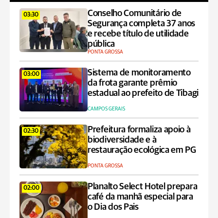
Conselho Comunitário de
03:30
Segurança completa 37 anos
e recebe título de utilidade
pública
PONTA GROSSA
Sistema de monitoramento
03:00
da frota garante prêmio
estadual ao prefeito de Tibagi
CAMPOS GERAIS
Prefeitura formaliza apoio à
02:30
biodiversidade e à
restauração ecológica em PG
PONTA GROSSA
Planalto Select Hotel prepara
02:00
café da manhã especial para
o Dia dos Pais