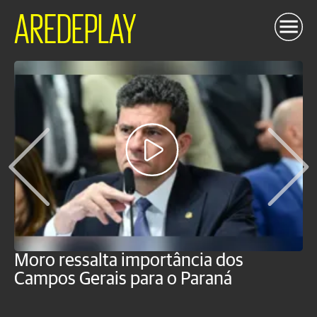
AREDEPLAY
Moro ressalta importância dos
E
Campos Gerais para o Paraná
m