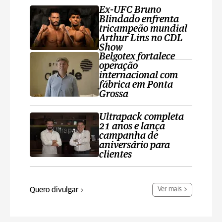
Ex-UFC Bruno
Blindado enfrenta
tricampeão mundial
Arthur Lins no CDL
Show
Belgotex fortalece
operação
internacional com
fábrica em Ponta
Grossa
Ultrapack completa
21 anos e lança
campanha de
aniversário para
clientes
Quero divulgar
Ver mais