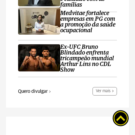
famílias
Medvitae fortalece
empresas em PG com
a promoção da saúde
ocupacional
Ex-UFC Bruno
Blindado enfrenta
tricampeão mundial
Arthur Lins no CDL
Show
Quero divulgar
Ver mais