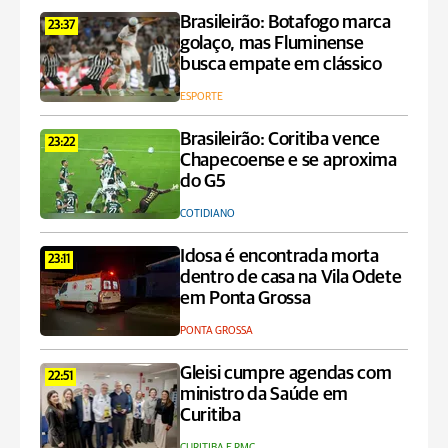
Brasileirão: Botafogo marca
23:37
golaço, mas Fluminense
busca empate em clássico
ESPORTE
Brasileirão: Coritiba vence
23:22
Chapecoense e se aproxima
do G5
COTIDIANO
Idosa é encontrada morta
23:11
dentro de casa na Vila Odete
em Ponta Grossa
PONTA GROSSA
Gleisi cumpre agendas com
22:51
ministro da Saúde em
Curitiba
CURITIBA E RMC