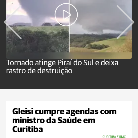
Tornado atinge Piraí do Sul e deixa
H
rastro de destruição
C
m
Gleisi cumpre agendas com
ministro da Saúde em
Curitiba
CURITIBA E RMC