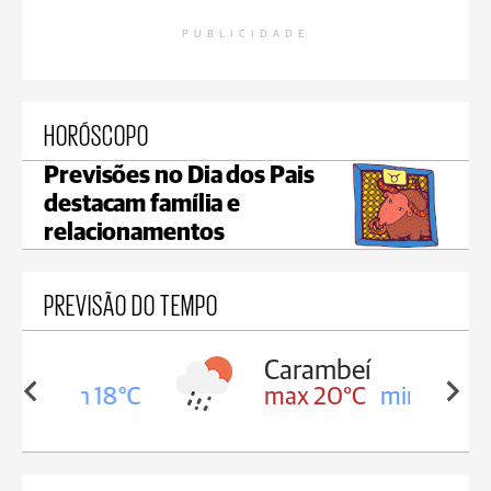
PUBLICIDADE
HORÓSCOPO
Previsões no Dia dos Pais
destacam família e
relacionamentos
PREVISÃO DO TEMPO
Carambeí
in 18°C
max 20°C
min 18°C