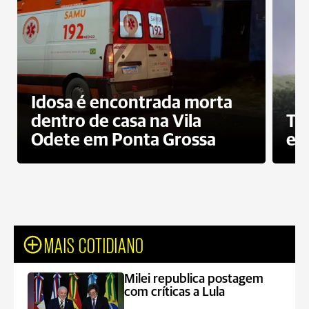
Idosa é encontrada morta
dentro de casa na Vila
To
Odete em Ponta Grossa
e 
MAIS COTIDIANO
Milei republica postagem
com críticas a Lula