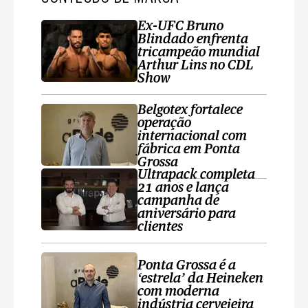
Ex-UFC Bruno
Blindado enfrenta
tricampeão mundial
Arthur Lins no CDL
Show
Belgotex fortalece
operação
internacional com
fábrica em Ponta
Grossa
Ultrapack completa
21 anos e lança
campanha de
aniversário para
clientes
Ponta Grossa é a
‘estrela’ da Heineken
com moderna
indústria cervejeira