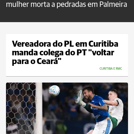
mulher morta a pedradas em Palmeira
c
U
Vereadora do PL em Curitiba
manda colega do PT "voltar
para o Ceará"
CURITIBA E RMC