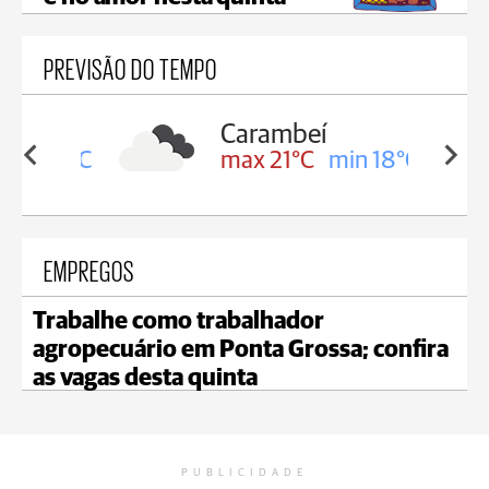
PREVISÃO DO TEMPO
Carambeí
in 19°C
max 21°C
min 18°C
EMPREGOS
Trabalhe como trabalhador
agropecuário em Ponta Grossa; confira
as vagas desta quinta
PUBLICIDADE