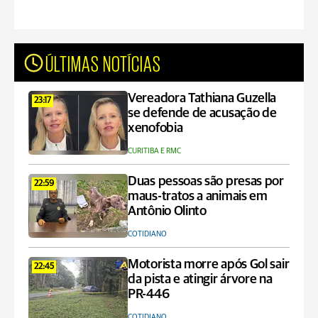
ÚLTIMAS NOTÍCIAS
Vereadora Tathiana Guzella
23:17
se defende de acusação de
xenofobia
CURITIBA E RMC
Duas pessoas são presas por
22:59
maus-tratos a animais em
Antônio Olinto
COTIDIANO
Motorista morre após Gol sair
22:45
da pista e atingir árvore na
PR-446
COTIDIANO