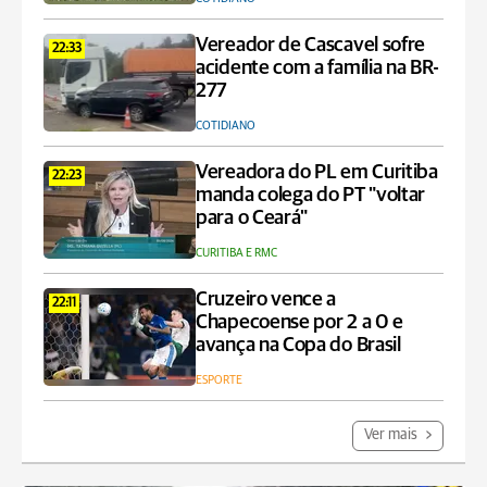
Vereador de Cascavel sofre
22:33
acidente com a família na BR-
277
COTIDIANO
Vereadora do PL em Curitiba
22:23
manda colega do PT "voltar
para o Ceará"
CURITIBA E RMC
Cruzeiro vence a
22:11
Chapecoense por 2 a 0 e
avança na Copa do Brasil
ESPORTE
Ver mais