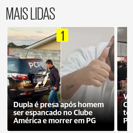
MAIS LIDAS
1
Ví
Dupla é presa após homem
Cl
ser espancado no Clube
te
América e morrer em PG
PG