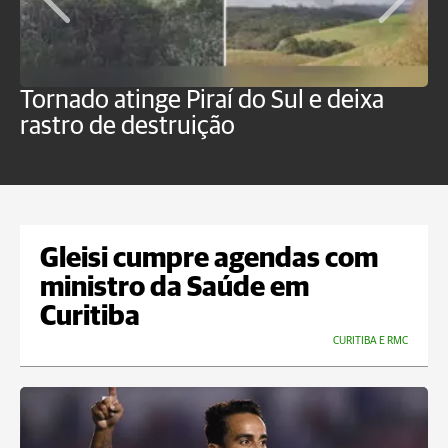
Tornado atinge Piraí do Sul e deixa
H
rastro de destruição
C
m
Gleisi cumpre agendas com
ministro da Saúde em
Curitiba
CURITIBA E RMC