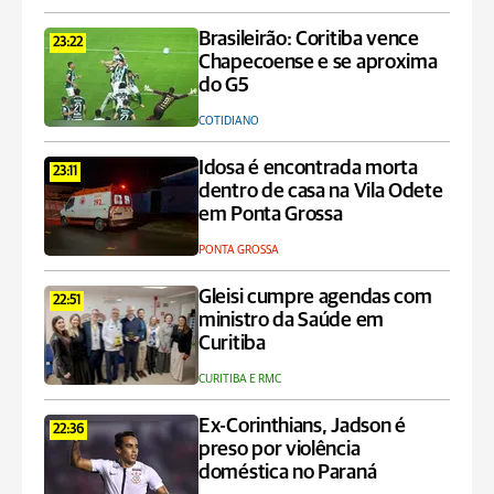
Brasileirão: Coritiba vence
23:22
Chapecoense e se aproxima
do G5
COTIDIANO
Idosa é encontrada morta
23:11
dentro de casa na Vila Odete
em Ponta Grossa
PONTA GROSSA
Gleisi cumpre agendas com
22:51
ministro da Saúde em
Curitiba
CURITIBA E RMC
Ex-Corinthians, Jadson é
22:36
preso por violência
doméstica no Paraná