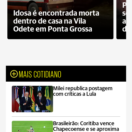
Pr
Idosa é encontrada morta
sec
dentro de casa na Vila
ap
Odete em Ponta Grossa
do
MAIS COTIDIANO
Milei republica postagem
com críticas a Lula
Brasileirão: Coritiba vence
Chapecoense e se aproxima