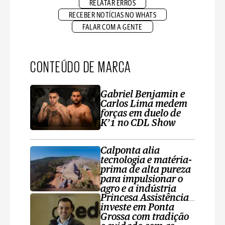
RELATAR ERROS
RECEBER NOTÍCIAS NO WHATS
FALAR COM A GENTE
CONTEÚDO DE MARCA
Gabriel Benjamin e
Carlos Lima medem
forças em duelo de
K’1 no CDL Show
Calponta alia
tecnologia e matéria-
prima de alta pureza
para impulsionar o
agro e a indústria
Princesa Assistência
investe em Ponta
Grossa com tradição