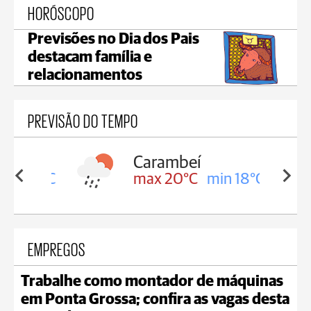
HORÓSCOPO
Previsões no Dia dos Pais
destacam família e
relacionamentos
PREVISÃO DO TEMPO
Carambeí
in 18°C
max 20°C
min 18°C
EMPREGOS
Trabalhe como montador de máquinas
em Ponta Grossa; confira as vagas desta