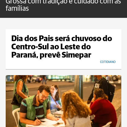
Grossa com tradição e cuidado com as
e
famílias
P
Dia dos Pais será chuvoso do
Centro-Sul ao Leste do
Paraná, prevê Simepar
COTIDIANO