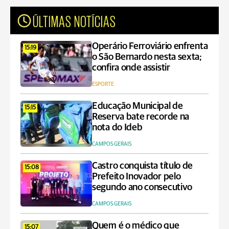
ÚLTIMAS NOTÍCIAS
Operário Ferroviário enfrenta
15:19
o São Bernardo nesta sexta;
confira onde assistir
ESPORTE
Educação Municipal de
15:15
Reserva bate recorde na
nota do Ideb
CAMPOS GERAIS
Castro conquista título de
15:08
Prefeito Inovador pelo
segundo ano consecutivo
CAMPOS GERAIS
Quem é o médico que
15:07