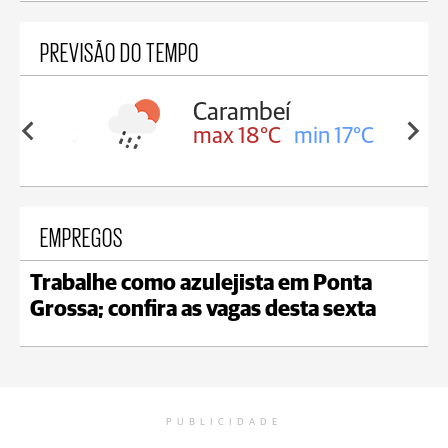
PREVISÃO DO TEMPO
Carambeí
in 18°C
max 18°C
min 17°C
EMPREGOS
Trabalhe como azulejista em Ponta
Grossa; confira as vagas desta sexta
PUBLICIDADE