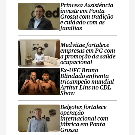
Princesa Assistência
investe em Ponta
Grossa com tradição
e cuidado com as
famílias
Medvitae fortalece
empresas em PG com
a promoção da saúde
ocupacional
Ex-UFC Bruno
Blindado enfrenta
tricampeão mundial
Arthur Lins no CDL
Show
Belgotex fortalece
operação
internacional com
fábrica em Ponta
Grossa