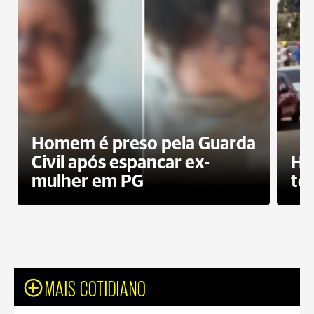
Homem é preso pela Guarda
Civil após espancar ex-
Ho
mulher em PG
te
MAIS COTIDIANO