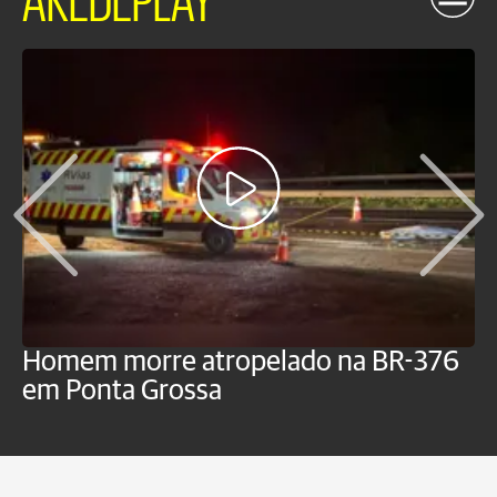
Homem morre atropelado na BR-376
V
em Ponta Grossa
f
P