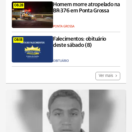
Homem morre atropelado na
08:28
BR-376 em Ponta Grossa
PONTA GROSSA
Falecimentos: obituário
08:18
deste sábado (8)
OBITUÁRIO
Ver mais