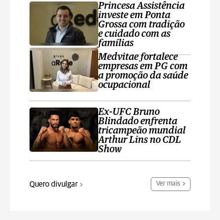
Princesa Assistência
investe em Ponta
Grossa com tradição
e cuidado com as
famílias
Medvitae fortalece
empresas em PG com
a promoção da saúde
ocupacional
Ex-UFC Bruno
Blindado enfrenta
tricampeão mundial
Arthur Lins no CDL
Show
Quero divulgar
Ver mais