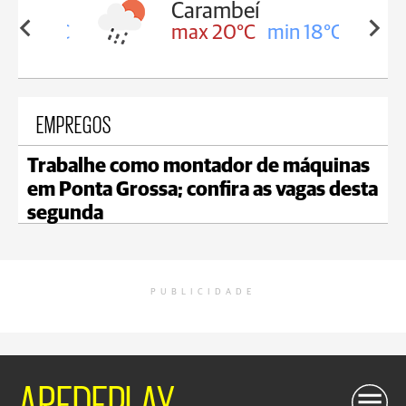
Carambeí
in 18°C
max 20°C
min 18°C
EMPREGOS
Trabalhe como montador de máquinas
em Ponta Grossa; confira as vagas desta
segunda
PUBLICIDADE
AREDEPLAY