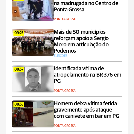
na madrugada no Centro de
Ponta Grossa
PONTA GROSSA
Mais de 50 municípios
09:23
reforçam apoio a Sergio
Moro em articulação do
Podemos
ELEIÇÕES
Identificada vítima de
08:57
atropelamento na BR-376 em
PG
PONTA GROSSA
Homem deixa vítima ferida
08:53
gravemente após ataque
com canivete em bar em PG
PONTA GROSSA