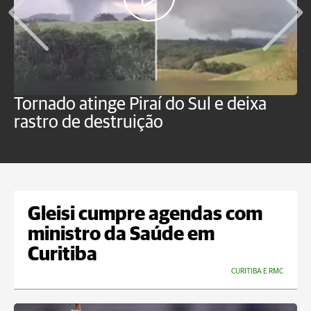
Tornado atinge Piraí do Sul e deixa
H
rastro de destruição
C
m
Gleisi cumpre agendas com
ministro da Saúde em
Curitiba
CURITIBA E RMC