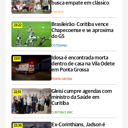
busca empate em clássico
ESPORTE
Brasileirão: Coritiba vence
23:22
Chapecoense e se aproxima
do G5
COTIDIANO
Idosa é encontrada morta
23:11
dentro de casa na Vila Odete
em Ponta Grossa
PONTA GROSSA
Gleisi cumpre agendas com
22:51
ministro da Saúde em
Curitiba
CURITIBA E RMC
Ex-Corinthians, Jadson é
22:36