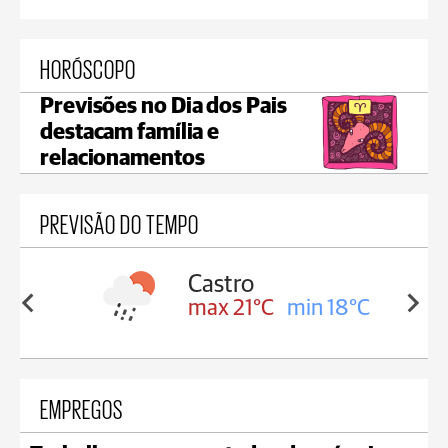
HORÓSCOPO
Previsões no Dia dos Pais
destacam família e
relacionamentos
PREVISÃO DO TEMPO
sa
Castro
in 18°C
max 21°C
min 18°C
EMPREGOS