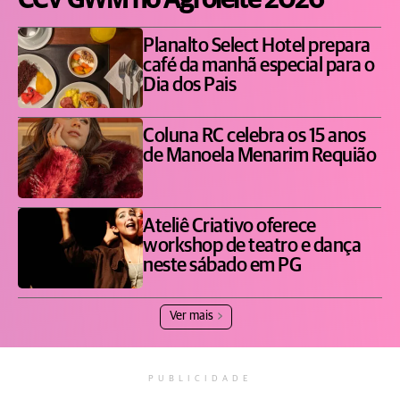
CCV GWM no Agroleite 2026
Planalto Select Hotel prepara
café da manhã especial para o
Dia dos Pais
Coluna RC celebra os 15 anos
de Manoela Menarim Requião
Ateliê Criativo oferece
workshop de teatro e dança
neste sábado em PG
Ver mais
PUBLICIDADE