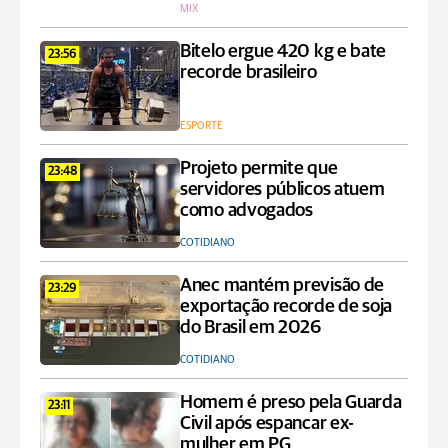
MIX
Bitelo ergue 420 kg e bate
23:56
recorde brasileiro
ESPORTE
Projeto permite que
23:48
servidores públicos atuem
como advogados
COTIDIANO
Anec mantém previsão de
23:29
exportação recorde de soja
do Brasil em 2026
COTIDIANO
Homem é preso pela Guarda
23:11
Civil após espancar ex-
mulher em PG