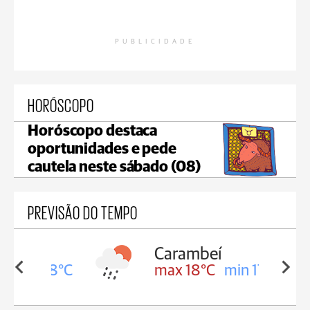
PUBLICIDADE
HORÓSCOPO
Horóscopo destaca
oportunidades e pede
cautela neste sábado (08)
PREVISÃO DO TEMPO
Carambeí
in 18°C
max 18°C
min 17°C