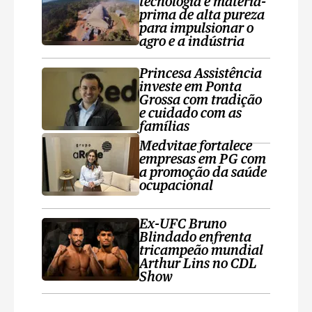
tecnologia e matéria-
prima de alta pureza
para impulsionar o
agro e a indústria
Princesa Assistência
investe em Ponta
Grossa com tradição
e cuidado com as
famílias
Medvitae fortalece
empresas em PG com
a promoção da saúde
ocupacional
Ex-UFC Bruno
Blindado enfrenta
tricampeão mundial
Arthur Lins no CDL
Show