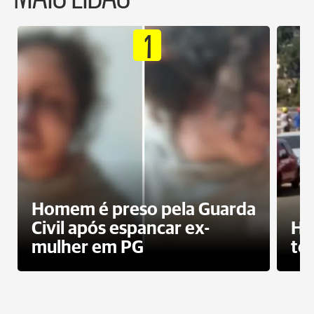
1
Homem é preso pela Guarda
Civil após espancar ex-
Ho
mulher em PG
te