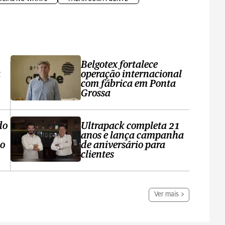
Belgotex fortalece
a
operação internacional
com fábrica em Ponta
Grossa
do
Ultrapack completa 21
anos e lança campanha
no
de aniversário para
clientes
Ver mais