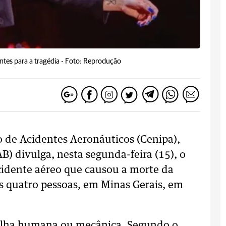
tes para a tragédia -
Foto: Reprodução
o de Acidentes Aeronáuticos (Cenipa),
AB) divulga, nesta segunda-feira (15), o
acidente aéreo que causou a morte da
s quatro pessoas, em Minas Gerais, em
alha humana ou mecânica. Segundo o