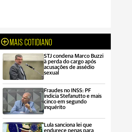
MAIS COTIDIANO
STJ condena Marco Buzzi
à perda do cargo após
acusações de assédio
sexual
Fraudes no INSS: PF
indicia Stefanutto e mais
cinco em segundo
inquérito
Lula sanciona lei que
endurece penas para