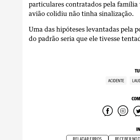
particulares contratados pela família 
avião colidiu não tinha sinalização.
Uma das hipóteses levantadas pela pol
do padrão seria que ele tivesse tent
TU
ACIDENTE
LAU
COM
I
RELATAR ERROS
RECEBER NOT