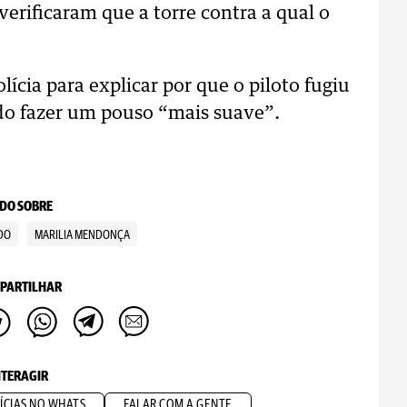
verificaram que a torre contra a qual o
ícia para explicar por que o piloto fugiu
ado fazer um pouso “mais suave”.
DO SOBRE
DO
MARILIA MENDONÇA
PARTILHAR
NTERAGIR
ÍCIAS NO WHATS
FALAR COM A GENTE