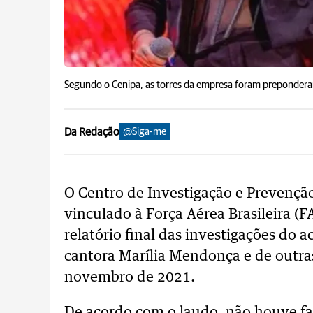
Segundo o Cenipa, as torres da empresa foram preponderan
Da Redação
@Siga-me
O Centro de Investigação e Prevençã
vinculado à Força Aérea Brasileira (F
relatório final das investigações do 
cantora Marília Mendonça e de outra
novembro de 2021.
De acordo com o laudo, não houve f