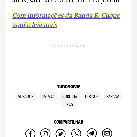
anos, saía da balada com uma jovem.
Com informações da Banda B. Clique
aqui e leia mais
PUBLICIDADE
TUDO SOBRE
ATIRADOR
BALADA
CURITIBA
FERIDOS
PARANÁ
TIROS
COMPARTILHAR