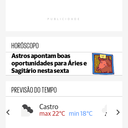
PUBLICIDADE
HORÓSCOPO
Astros apontam boas
oportunidades para Áries e
Sagitário nesta sexta
PREVISÃO DO TEMPO
Carambeí
in 18°C
max 21°C
min 18°C