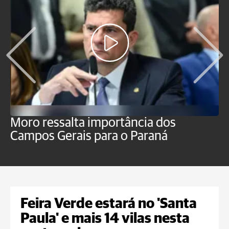
Moro ressalta importância dos
E
Campos Gerais para o Paraná
m
Feira Verde estará no 'Santa
Paula' e mais 14 vilas nesta