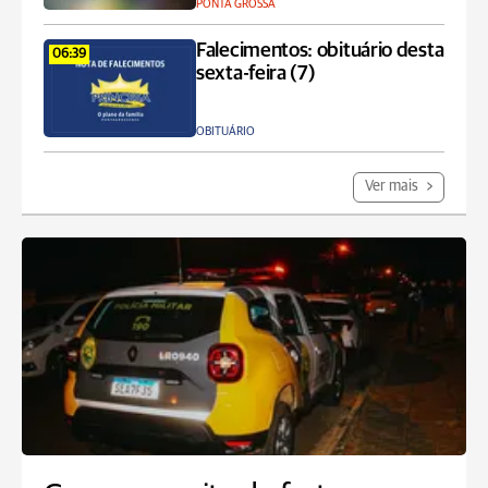
PONTA GROSSA
Falecimentos: obituário desta
06:39
sexta-feira (7)
OBITUÁRIO
Ver mais