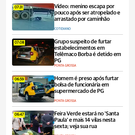
Vídeo: menino escapa por
07:31
pouco após ser atropelado e
arrastado por caminhão
COTIDIANO
Grupo suspeito de furtar
07:08
estabelecimentos em
Telêmaco Borba é detido em
PG
PONTA GROSSA
Homem é preso após furtar
06:59
bolsa de funcionária em
supermercado de PG
PONTA GROSSA
Feira Verde estará no 'Santa
06:47
Paula' e mais 14 vilas nesta
sexta; veja sua rua