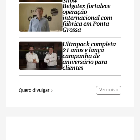
Show
Belgotex fortalece
operação
internacional com
fábrica em Ponta
Grossa
Ultrapack completa
21 anos e lança
campanha de
aniversário para
clientes
Quero divulgar
Ver mais