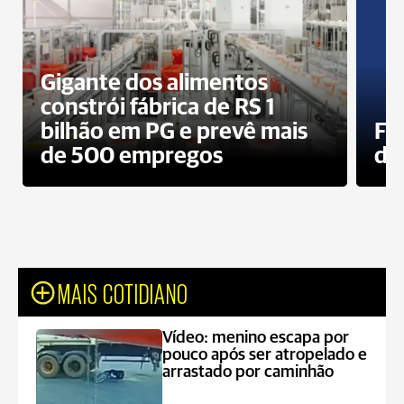
Gigante dos alimentos
constrói fábrica de RS 1
bilhão em PG e prevê mais
Fa
de 500 empregos
des
MAIS COTIDIANO
Vídeo: menino escapa por
pouco após ser atropelado e
arrastado por caminhão