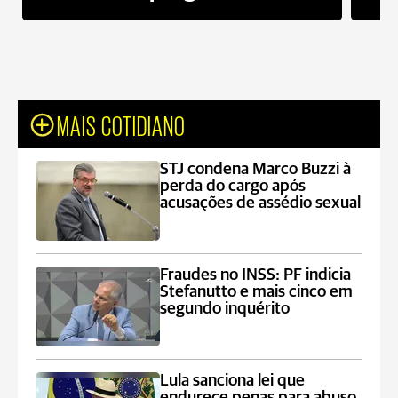
MAIS COTIDIANO
STJ condena Marco Buzzi à
perda do cargo após
acusações de assédio sexual
Fraudes no INSS: PF indicia
Stefanutto e mais cinco em
segundo inquérito
Lula sanciona lei que
endurece penas para abuso