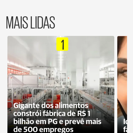
MAIS LIDAS
1
Gigante dos alimentos
constrói fábrica de RS 1
bilhão em PG e prevê mais
Id
de 500 empregos
fa