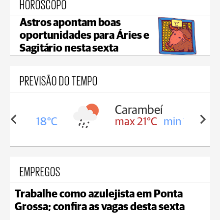
HORÓSCOPO
Astros apontam boas
oportunidades para Áries e
Sagitário nesta sexta
PREVISÃO DO TEMPO
Carambeí
in 18°C
max 21°C
min 18°C
EMPREGOS
Trabalhe como azulejista em Ponta
Grossa; confira as vagas desta sexta