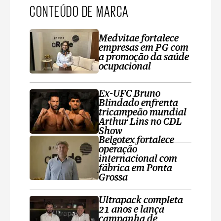
CONTEÚDO DE MARCA
Medvitae fortalece
empresas em PG com
a promoção da saúde
ocupacional
Ex-UFC Bruno
Blindado enfrenta
tricampeão mundial
Arthur Lins no CDL
Show
Belgotex fortalece
operação
internacional com
fábrica em Ponta
Grossa
Ultrapack completa
21 anos e lança
campanha de