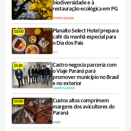
biodiversidade e à
restauração ecológica em PG
PONTA GROSSA
Planalto Select Hotel prepara
02:00
café da manhã especial para
o Dia dos Pais
MIX
Castro negocia parceria com
01:30
o Viaje Paraná para
promover município no Brasil
e no exterior
CAMPOS GERAIS
Custos altos comprimem
01:00
margens dos avicultores do
Paraná
AGRO