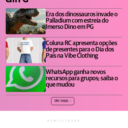
Era dos dinossauros invade o
Palladium com estreia do
Imerso Dino em PG
Coluna RC apresenta opções
de presentes para o Dia dos
Pais na Vibe Clothing
WhatsApp ganha novos
recursos para grupos; saiba o
que mudou
Ver mais
PUBLICIDADE