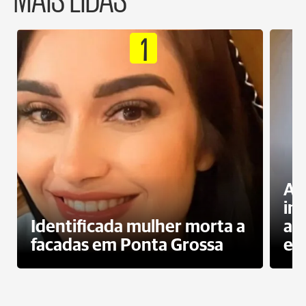
1
Al
in
Identificada mulher morta a
ag
facadas em Ponta Grossa
es