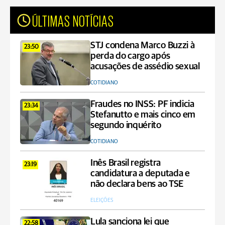
ÚLTIMAS NOTÍCIAS
STJ condena Marco Buzzi à
23:50
perda do cargo após
acusações de assédio sexual
COTIDIANO
Fraudes no INSS: PF indicia
23:34
Stefanutto e mais cinco em
segundo inquérito
COTIDIANO
Inês Brasil registra
23:19
candidatura a deputada e
não declara bens ao TSE
ELEIÇÕES
Lula sanciona lei que
22:58