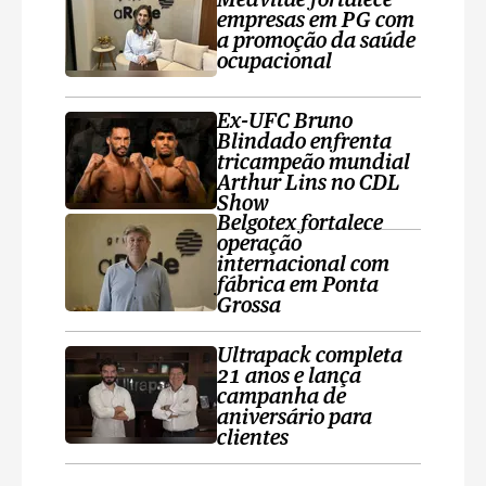
Medvitae fortalece
empresas em PG com
a promoção da saúde
ocupacional
Ex-UFC Bruno
Blindado enfrenta
tricampeão mundial
Arthur Lins no CDL
Show
Belgotex fortalece
operação
internacional com
fábrica em Ponta
Grossa
Ultrapack completa
21 anos e lança
campanha de
aniversário para
clientes