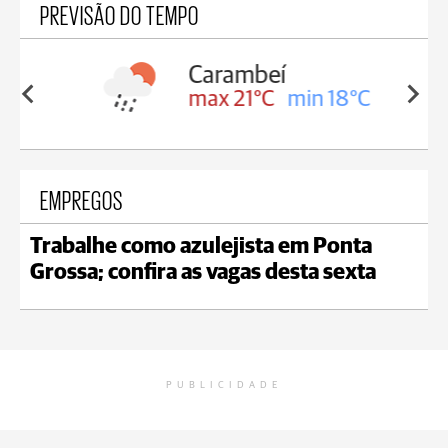
PREVISÃO DO TEMPO
Carambeí
in 18°C
max 21°C
min 18°C
EMPREGOS
Trabalhe como azulejista em Ponta
Grossa; confira as vagas desta sexta
PUBLICIDADE