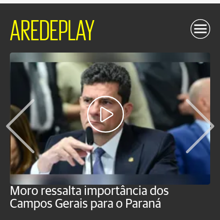
AREDEPLAY
Moro ressalta importância dos
E
Campos Gerais para o Paraná
m