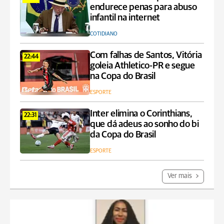
endurece penas para abuso
infantil na internet
COTIDIANO
Com falhas de Santos, Vitória
22:44
goleia Athletico-PR e segue
na Copa do Brasil
ESPORTE
Inter elimina o Corinthians,
22:31
que dá adeus ao sonho do bi
da Copa do Brasil
ESPORTE
Ver mais