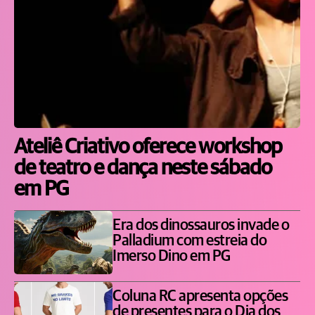
Ateliê Criativo oferece workshop
de teatro e dança neste sábado
em PG
Era dos dinossauros invade o
Palladium com estreia do
Imerso Dino em PG
Coluna RC apresenta opções
de presentes para o Dia dos