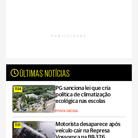
PUBLICIDADE
ÚLTIMAS NOTÍCIAS
PG sanciona lei que cria
11:14
política de climatização
ecológica nas escolas
PONTA GROSSA
Motorista desaparece após
11:11
veículo cair na Represa
Vossoroca na BR-376