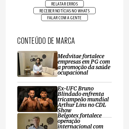
RELATAR ERROS
RECEBER NOTÍCIAS NO WHATS
FALAR COM A GENTE
CONTEÚDO DE MARCA
Medvitae fortalece
empresas em PG com
a promoção da saúde
ocupacional
Ex-UFC Bruno
Blindado enfrenta
tricampeão mundial
Arthur Lins no CDL
Show
Belgotex fortalece
operação
internacional com