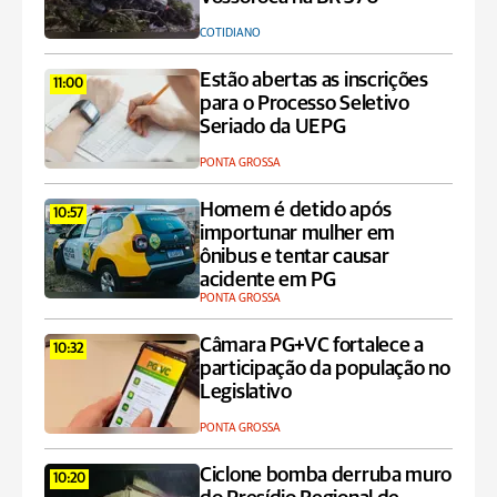
COTIDIANO
Estão abertas as inscrições
11:00
para o Processo Seletivo
Seriado da UEPG
PONTA GROSSA
Homem é detido após
10:57
importunar mulher em
ônibus e tentar causar
acidente em PG
PONTA GROSSA
Câmara PG+VC fortalece a
10:32
participação da população no
Legislativo
PONTA GROSSA
Ciclone bomba derruba muro
10:20