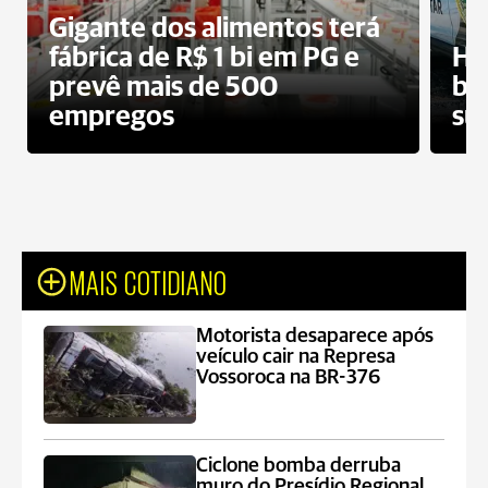
Gigante dos alimentos terá
fábrica de R$ 1 bi em PG e
Ho
prevê mais de 500
bo
empregos
su
MAIS COTIDIANO
Motorista desaparece após
veículo cair na Represa
Vossoroca na BR-376
Ciclone bomba derruba
muro do Presídio Regional