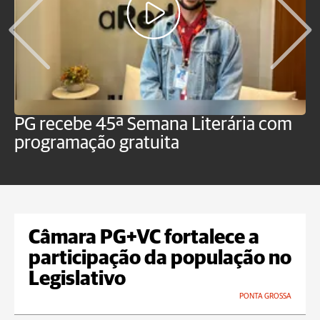
PG recebe 45ª Semana Literária com
P
programação gratuita
t
Câmara PG+VC fortalece a
participação da população no
Legislativo
PONTA GROSSA