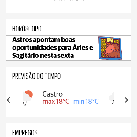
PUBLICIDADE
HORÓSCOPO
Astros apontam boas
oportunidades para Áries e
Sagitário nesta sexta
PREVISÃO DO TEMPO
Carambeí
in 18°C
max 18°C
min 17°C
EMPREGOS