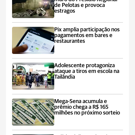
de Pelotas e provoca
estragos
Pix amplia participação nos
pagamentos em bares e
restaurantes
Adolescente protagoniza
ataque a tiros em escola na
Tailândia
Mega-Sena acumula e
prêmio chega a R$ 165
milhões no próximo sorteio