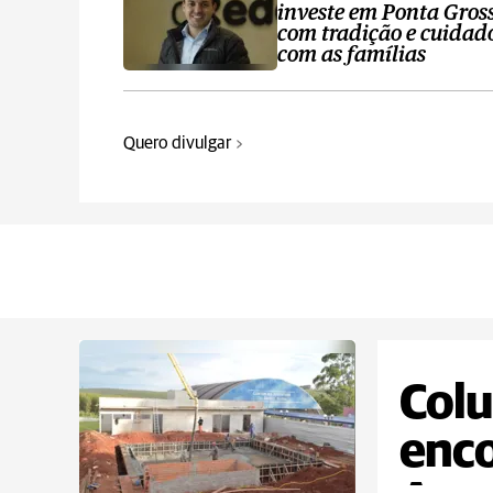
investe em Ponta Gros
com tradição e cuidad
com as famílias
Quero divulgar
Colu
enc