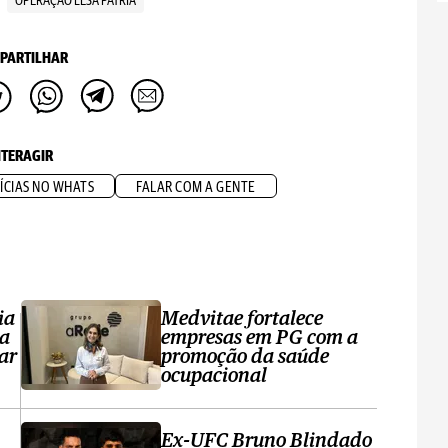
OPERAÇÃO LESA PÁTRIA
PARTILHAR
NTERAGIR
ÍCIAS NO WHATS
FALAR COM A GENTE
ia
Medvitae fortalece
ta
empresas em PG com a
ar
promoção da saúde
ocupacional
Ex-UFC Bruno Blindado