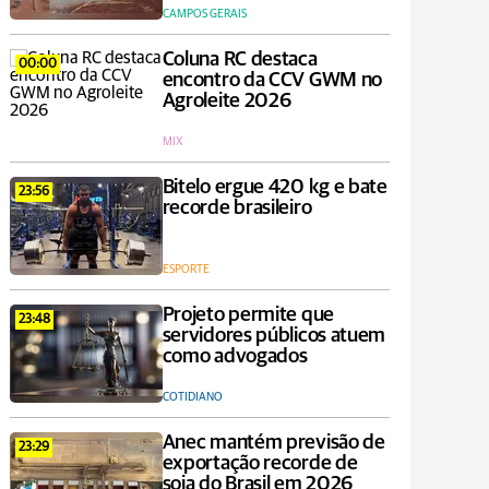
CAMPOS GERAIS
Coluna RC destaca
00:00
encontro da CCV GWM no
Agroleite 2026
MIX
Bitelo ergue 420 kg e bate
23:56
recorde brasileiro
ESPORTE
Projeto permite que
23:48
servidores públicos atuem
como advogados
COTIDIANO
Anec mantém previsão de
23:29
exportação recorde de
soja do Brasil em 2026