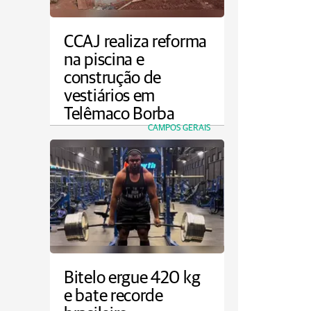
Agro
CCAJ realiza reforma
na piscina e
construção de
vestiários em
Telêmaco Borba
CAMPOS GERAIS
Bitelo ergue 420 kg
e bate recorde