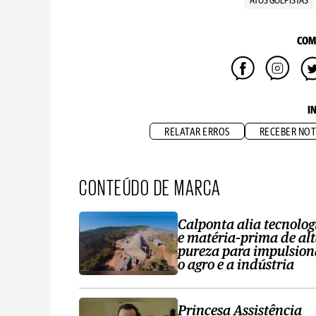
ATOS GOLPISTAS
COM
I
RELATAR ERROS
RECEBER NOT
CONTEÚDO DE MARCA
Calponta alia tecnolog
e matéria-prima de al
pureza para impulsion
o agro e a indústria
Princesa Assistência