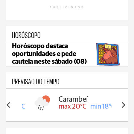
PUBLICIDADE
HORÓSCOPO
Horóscopo destaca
oportunidades e pede
cautela neste sábado (08)
PREVISÃO DO TEMPO
Carambeí
in 18°C
max 20°C
min 18°C