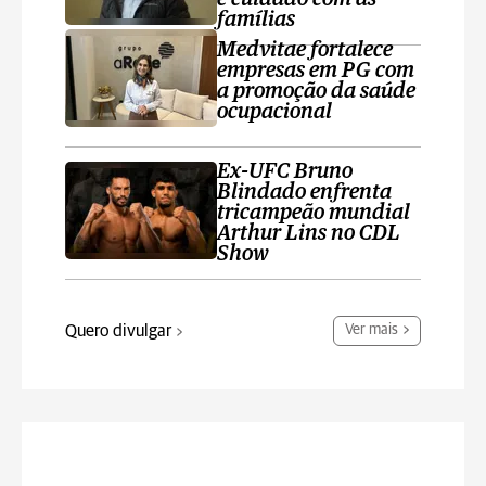
famílias
Medvitae fortalece
empresas em PG com
a promoção da saúde
ocupacional
Ex-UFC Bruno
Blindado enfrenta
tricampeão mundial
Arthur Lins no CDL
Show
Quero divulgar
Ver mais