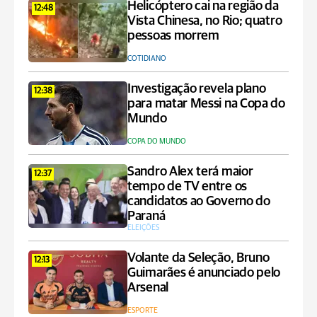
Helicóptero cai na região da
12:48
Vista Chinesa, no Rio; quatro
pessoas morrem
COTIDIANO
Investigação revela plano
12:38
para matar Messi na Copa do
Mundo
COPA DO MUNDO
Sandro Alex terá maior
12:37
tempo de TV entre os
candidatos ao Governo do
Paraná
ELEIÇÕES
Volante da Seleção, Bruno
12:13
Guimarães é anunciado pelo
Arsenal
ESPORTE