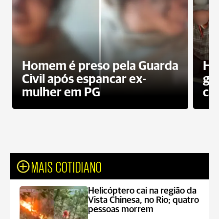
Homem é preso pela Guarda
Ho
Civil após espancar ex-
gr
mulher em PG
co
MAIS COTIDIANO
Helicóptero cai na região da
Vista Chinesa, no Rio; quatro
pessoas morrem