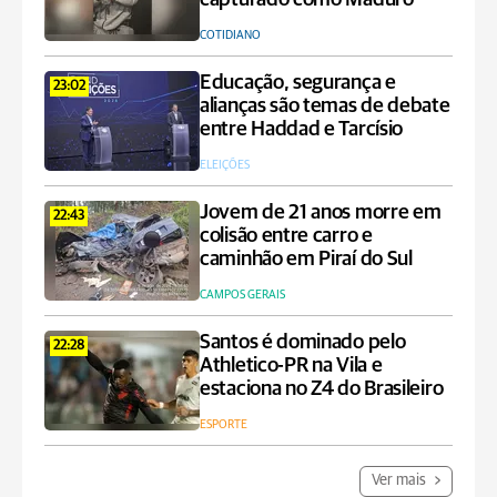
COTIDIANO
Educação, segurança e
23:02
alianças são temas de debate
entre Haddad e Tarcísio
ELEIÇÕES
Jovem de 21 anos morre em
22:43
colisão entre carro e
caminhão em Piraí do Sul
CAMPOS GERAIS
Santos é dominado pelo
22:28
Athletico-PR na Vila e
estaciona no Z4 do Brasileiro
ESPORTE
Ver mais