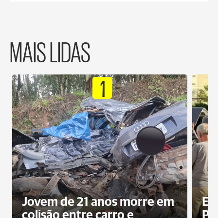
MAIS LIDAS
1
Jovem de 21 anos morre em
Ex
colisão entre carro e
Pe