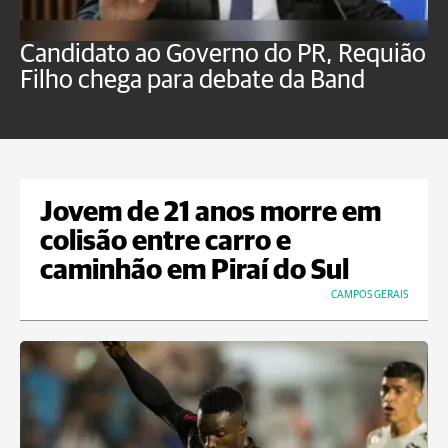
Candidato ao Governo do PR, Requião
S
Filho chega para debate da Band
p
B
Jovem de 21 anos morre em
colisão entre carro e
caminhão em Piraí do Sul
CAMPOS GERAIS