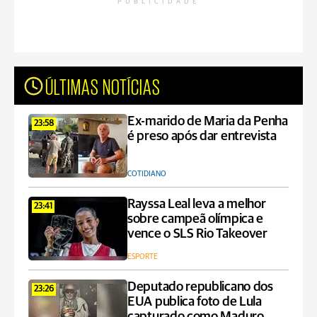
PUBLICIDADE
ÚLTIMAS NOTÍCIAS
Ex-marido de Maria da Penha
23:58
é preso após dar entrevista
COTIDIANO
Rayssa Leal leva a melhor
23:41
sobre campeã olímpica e
vence o SLS Rio Takeover
ESPORTE
Deputado republicano dos
23:26
EUA publica foto de Lula
capturado como Maduro