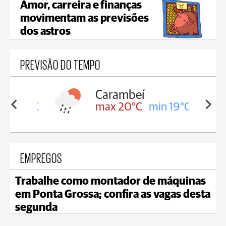
Amor, carreira e finanças
movimentam as previsões
dos astros
PREVISÃO DO TEMPO
Carambeí
in 19°C
max 20°C
min 19°C
EMPREGOS
Trabalhe como montador de máquinas
em Ponta Grossa; confira as vagas desta
segunda