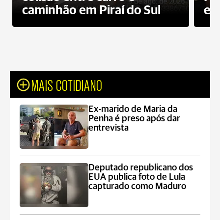
caminhão em Piraí do Sul
en
MAIS COTIDIANO
Ex-marido de Maria da
Penha é preso após dar
entrevista
Deputado republicano dos
EUA publica foto de Lula
capturado como Maduro