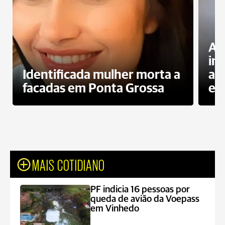
Al
in
Identificada mulher morta a
ag
facadas em Ponta Grossa
es
MAIS COTIDIANO
PF indicia 16 pessoas por
queda de avião da Voepass
em Vinhedo