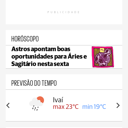
PUBLICIDADE
HORÓSCOPO
Astros apontam boas
oportunidades para Áries e
Sagitário nesta sexta
PREVISÃO DO TEMPO
lis
Ivaí
in 17°C
max 23°C
min 19°C