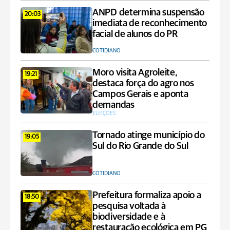
ANPD determina suspensão
20:03
imediata de reconhecimento
facial de alunos do PR
COTIDIANO
Moro visita Agroleite,
19:21
destaca força do agro nos
Campos Gerais e aponta
demandas
ELEIÇÕES
Tornado atinge município do
19:05
Sul do Rio Grande do Sul
COTIDIANO
Prefeitura formaliza apoio a
18:50
pesquisa voltada à
biodiversidade e à
restauração ecológica em PG