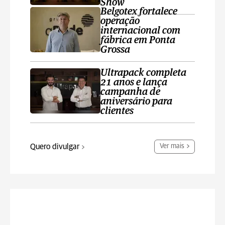
Show
Belgotex fortalece
operação
internacional com
fábrica em Ponta
Grossa
Ultrapack completa
21 anos e lança
campanha de
aniversário para
clientes
Quero divulgar
Ver mais