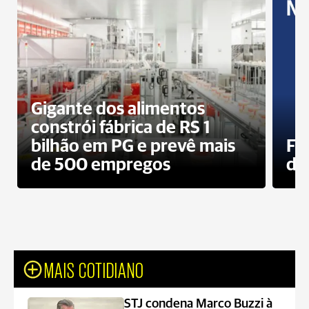
Gigante dos alimentos
constrói fábrica de RS 1
bilhão em PG e prevê mais
Fa
de 500 empregos
des
MAIS COTIDIANO
STJ condena Marco Buzzi à