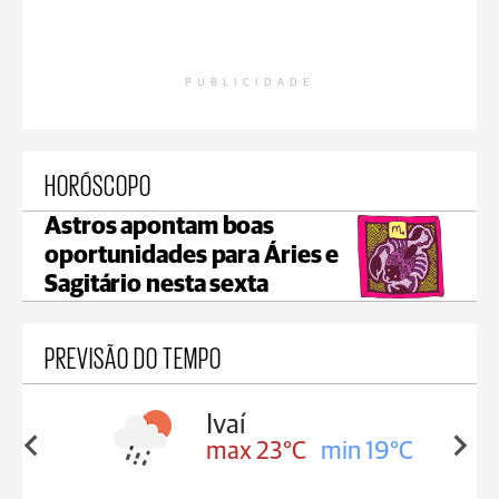
PUBLICIDADE
HORÓSCOPO
Astros apontam boas
oportunidades para Áries e
Sagitário nesta sexta
PREVISÃO DO TEMPO
lis
Ivaí
in 17°C
max 23°C
min 19°C