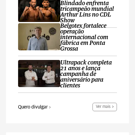
Blindado enfrenta
tricampeão mundial
Arthur Lins no CDL
Show
Belgotex fortalece
operação
internacional com
fábrica em Ponta
Grossa
Ultrapack completa
21 anos e lança
campanha de
aniversário para
clientes
Quero divulgar
Ver mais