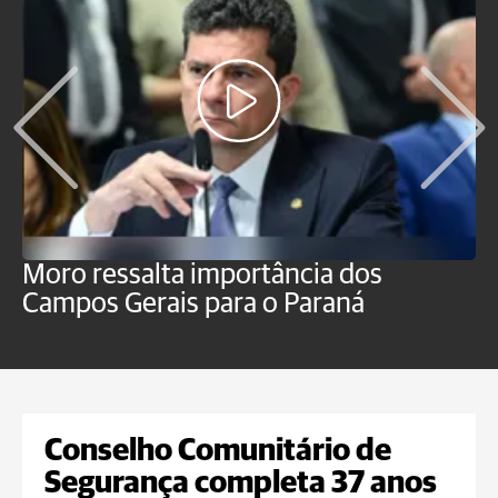
Moro ressalta importância dos
E
Campos Gerais para o Paraná
m
Conselho Comunitário de
Segurança completa 37 anos