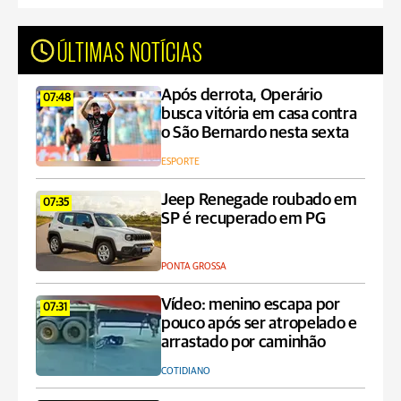
ÚLTIMAS NOTÍCIAS
Após derrota, Operário
07:48
busca vitória em casa contra
o São Bernardo nesta sexta
ESPORTE
Jeep Renegade roubado em
07:35
SP é recuperado em PG
PONTA GROSSA
Vídeo: menino escapa por
07:31
pouco após ser atropelado e
arrastado por caminhão
COTIDIANO