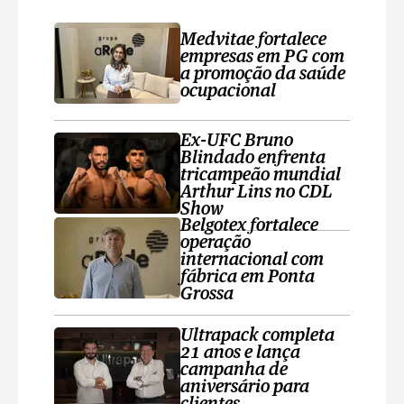
Medvitae fortalece
empresas em PG com
a promoção da saúde
ocupacional
Ex-UFC Bruno
Blindado enfrenta
tricampeão mundial
Arthur Lins no CDL
Show
Belgotex fortalece
operação
internacional com
fábrica em Ponta
Grossa
Ultrapack completa
21 anos e lança
campanha de
aniversário para