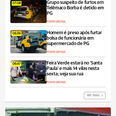
Grupo suspeito de furtos em
07:08
Telêmaco Borba é detido em
PG
PONTA GROSSA
Homem é preso após furtar
06:59
bolsa de funcionária em
supermercado de PG
PONTA GROSSA
Feira Verde estará no 'Santa
06:47
Paula' e mais 14 vilas nesta
sexta; veja sua rua
PONTA GROSSA
Ver mais