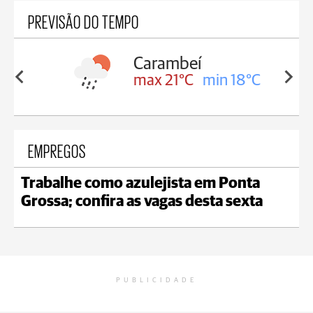
PREVISÃO DO TEMPO
Carambeí
in 18°C
max 21°C
min 18°C
EMPREGOS
Trabalhe como azulejista em Ponta
Grossa; confira as vagas desta sexta
PUBLICIDADE