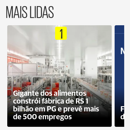
MAIS LIDAS
1
Gigante dos alimentos
constrói fábrica de RS 1
bilhão em PG e prevê mais
Fa
de 500 empregos
des