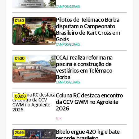
CAMPOS GERAIS
Pilotos de Telêmaco Borba
01:30
disputam o Campeonato
Brasileiro de Kart Cross em
Goiás
CAMPOS GERAIS
CCAJ realiza reforma na
01:00
piscina e construção de
vestiários em Telêmaco
Borba
CAMPOS GERAIS
Coluna RC destaca encontro
00:00
da CCV GWM no Agroleite
2026
MIX
Bitelo ergue 420 kg e bate
23:56
recorde brasileiro