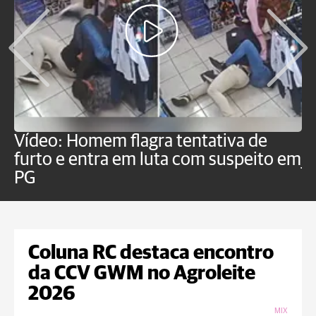
Vídeo: Homem flagra tentativa de
B
furto e entra em luta com suspeito em
j
PG
Coluna RC destaca encontro
da CCV GWM no Agroleite
2026
MIX