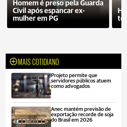
Homem é preso pela Guarda
Civil após espancar ex-
Ho
mulher em PG
te
MAIS COTIDIANO
Projeto permite que
servidores públicos atuem
como advogados
Anec mantém previsão de
exportação recorde de soja
do Brasil em 2026