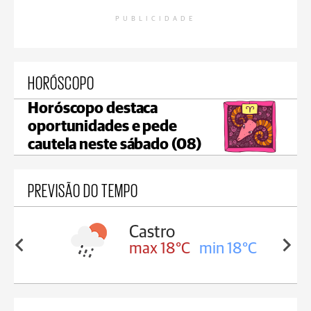
PUBLICIDADE
HORÓSCOPO
Horóscopo destaca
oportunidades e pede
cautela neste sábado (08)
PREVISÃO DO TEMPO
ssa
Castro
in 17°C
max 18°C
min 18°C