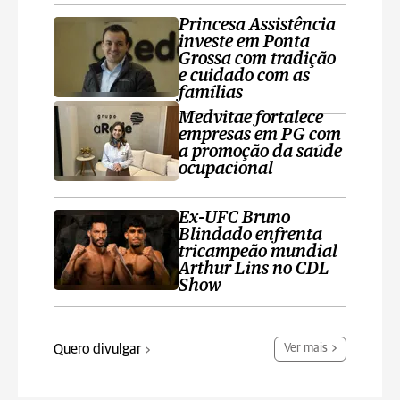
Princesa Assistência
investe em Ponta
Grossa com tradição
e cuidado com as
famílias
Medvitae fortalece
empresas em PG com
a promoção da saúde
ocupacional
Ex-UFC Bruno
Blindado enfrenta
tricampeão mundial
Arthur Lins no CDL
Show
Quero divulgar
Ver mais