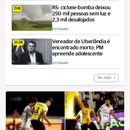
RS: ciclone-bomba deixou
21:18
250 mil pessoas sem luz e
2,3 mil desalojados
COTIDIANO
Vereador de Uberlândia é
20:58
encontrado morto; PM
apreende adolescente
COTIDIANO
Ver mais