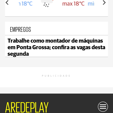
in 18°C
max 18°C
min 17°C
EMPREGOS
Trabalhe como montador de máquinas
em Ponta Grossa; confira as vagas desta
segunda
PUBLICIDADE
AREDEPLAY