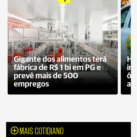
Gigante dos alimentos terá
Ho
fábrica de R$ 1 bi em PG e
im
prevê mais de 500
ôn
empregos
ac
MAIS COTIDIANO