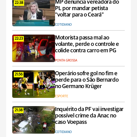
MP denuncia vereadora do
22:38
PL por mandar petista
“voltar para o Ceará”
COTIDIANO
Motorista passa mal ao
22:23
volante, perde o controle e
colide contra carro em PG
PONTA GROSSA
Operário sofre gol no fim e
21:56
perde para o São Bernardo
no Germano Krüger
ESPORTE
Inquérito da PF vai investigar
21:38
possível crime da Anac no
caso Voepass
COTIDIANO