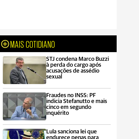
MAIS COTIDIANO
STJ condena Marco Buzzi
à perda do cargo após
acusações de assédio
sexual
Fraudes no INSS: PF
indicia Stefanutto e mais
cinco em segundo
inquérito
Lula sanciona lei que
endurece penas para