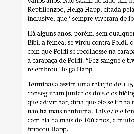
vários anos. Não saíam do lado um do
Reptilienzoo, Helga Happ, citada pel
inclusive, que “sempre viveram de fo
Há alguns anos, porém, sem qualque
Bibi, a fêmea, se virou contra Poldi,
com que Poldi se recolhesse na cara
a carapaça de Poldi. “Fez sangue e t
relembrou Helga Happ.
Terminava assim uma relação de 115
conseguiram juntar os dois e os biól
que adivinhar, diria que ele se tinh
não há mais nenhuma. Talvez ele tenh
com ela há mais de 100 anos, é muito
brincou Happ.