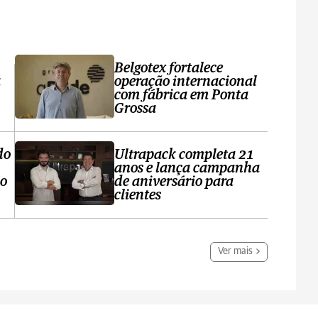
Belgotex fortalece
a
operação internacional
com fábrica em Ponta
Grossa
do
Ultrapack completa 21
anos e lança campanha
no
de aniversário para
clientes
Ver mais