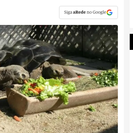
Siga
aRede
no Google