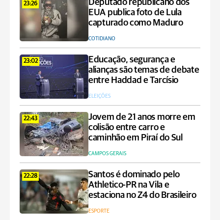
Deputado republicano dos
23:26
EUA publica foto de Lula
capturado como Maduro
COTIDIANO
Educação, segurança e
23:02
alianças são temas de debate
entre Haddad e Tarcísio
ELEIÇÕES
Jovem de 21 anos morre em
22:43
colisão entre carro e
caminhão em Piraí do Sul
CAMPOS GERAIS
Santos é dominado pelo
22:28
Athletico-PR na Vila e
estaciona no Z4 do Brasileiro
ESPORTE