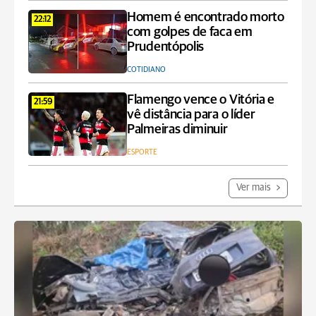
Homem é encontrado morto
22:12
com golpes de faca em
Prudentópolis
COTIDIANO
Flamengo vence o Vitória e
21:59
vê distância para o líder
Palmeiras diminuir
ESPORTE
Ver mais