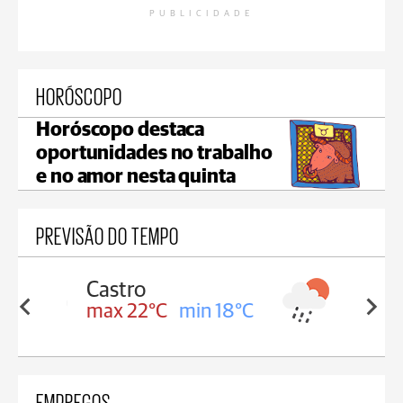
PUBLICIDADE
HORÓSCOPO
Horóscopo destaca
oportunidades no trabalho
e no amor nesta quinta
PREVISÃO DO TEMPO
Carambeí
in 18°C
max 21°C
min 18°C
EMPREGOS