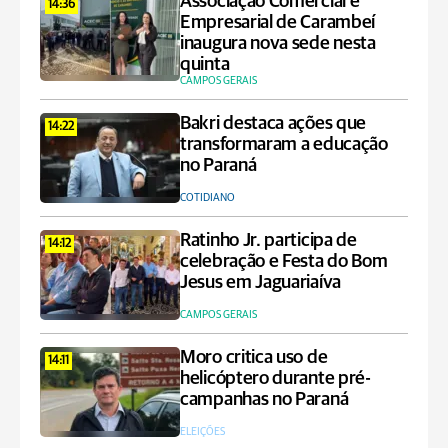
Associação Comercial e
14:36
Empresarial de Carambeí
inaugura nova sede nesta
quinta
CAMPOS GERAIS
Bakri destaca ações que
14:22
transformaram a educação
no Paraná
COTIDIANO
Ratinho Jr. participa de
14:12
celebração e Festa do Bom
Jesus em Jaguariaíva
CAMPOS GERAIS
Moro critica uso de
14:11
helicóptero durante pré-
campanhas no Paraná
ELEIÇÕES