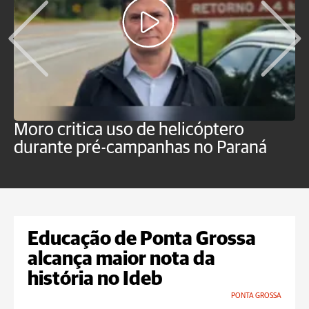
Moro critica uso de helicóptero
M
durante pré-campanhas no Paraná
s
d
Educação de Ponta Grossa
alcança maior nota da
história no Ideb
PONTA GROSSA