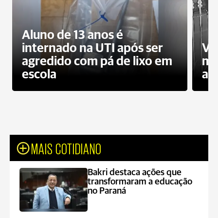
Aluno de 13 anos é
internado na UTI após ser
Ví
agredido com pá de lixo em
mo
escola
a 
MAIS COTIDIANO
Bakri destaca ações que
transformaram a educação
no Paraná