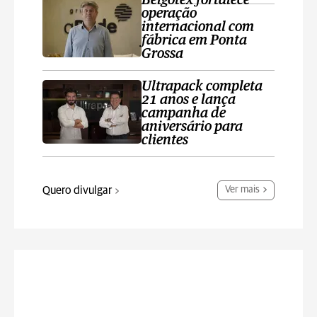
Belgotex fortalece
operação
internacional com
fábrica em Ponta
Grossa
Ultrapack completa
21 anos e lança
campanha de
aniversário para
clientes
Quero divulgar
Ver mais