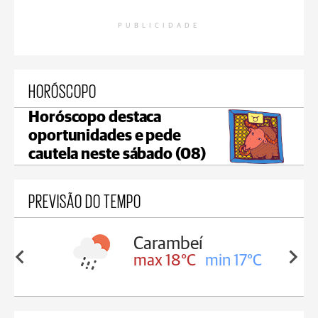
PUBLICIDADE
HORÓSCOPO
Horóscopo destaca
oportunidades e pede
cautela neste sábado (08)
PREVISÃO DO TEMPO
Carambeí
in 18°C
max 18°C
min 17°C