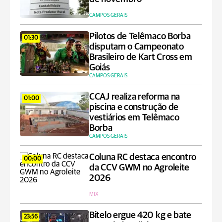
CAMPOS GERAIS
Pilotos de Telêmaco Borba
01:30
disputam o Campeonato
Brasileiro de Kart Cross em
Goiás
CAMPOS GERAIS
CCAJ realiza reforma na
01:00
piscina e construção de
vestiários em Telêmaco
Borba
CAMPOS GERAIS
Coluna RC destaca encontro
00:00
da CCV GWM no Agroleite
2026
MIX
Bitelo ergue 420 kg e bate
23:56