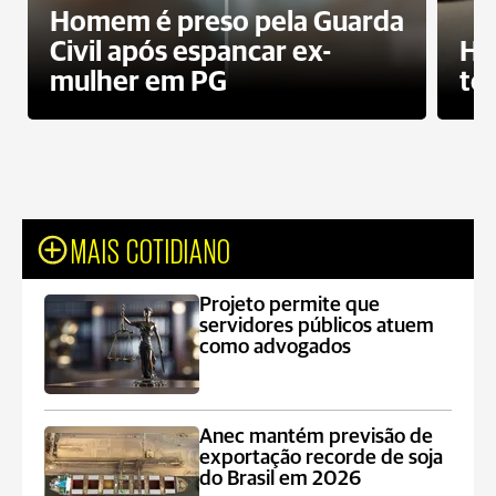
Homem é preso pela Guarda
Civil após espancar ex-
Ho
mulher em PG
te
MAIS COTIDIANO
Projeto permite que
servidores públicos atuem
como advogados
Anec mantém previsão de
exportação recorde de soja
do Brasil em 2026