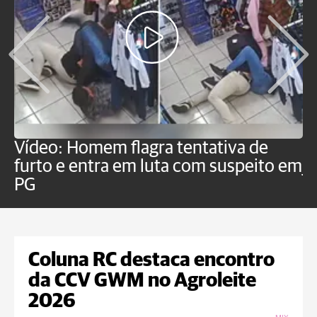
Vídeo: Homem flagra tentativa de
B
furto e entra em luta com suspeito em
j
PG
Coluna RC destaca encontro
da CCV GWM no Agroleite
2026