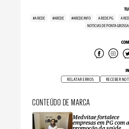
TU
#A REDE
#AREDE
#AREDE INFO
A REDE PG
A RE
NOTICIAS DE PONTA GROSSA
COM
I
RELATAR ERROS
RECEBER NOT
CONTEÚDO DE MARCA
Medvitae fortalece
empresas em PG com 
promoção da saúde