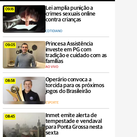
Lei amplia punição a
09:16
crimes sexuais online
contra crianças
COTIDIANO
Princesa Assistência
09:05
investe em PG com
tradição e cuidado com as
famílias
AO VIVO
Operário convoca a
08:58
torcida para os próximos
jogos do Brasileirão
ESPORTE
Inmet emite alerta de
08:45
tempestade e vendaval
para Ponta Grossa nesta
sexta