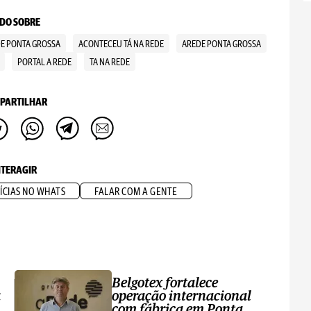
DO SOBRE
DE PONTA GROSSA
ACONTECEU TÁ NA REDE
AREDE PONTA GROSSA
PORTAL A REDE
TA NA REDE
PARTILHAR
NTERAGIR
ÍCIAS NO WHATS
FALAR COM A GENTE
Belgotex fortalece
a
operação internacional
com fábrica em Ponta