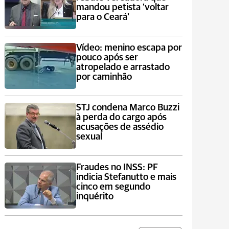
mandou petista 'voltar
para o Ceará'
Vídeo: menino escapa por
pouco após ser
atropelado e arrastado
por caminhão
STJ condena Marco Buzzi
à perda do cargo após
acusações de assédio
sexual
Fraudes no INSS: PF
indicia Stefanutto e mais
cinco em segundo
inquérito