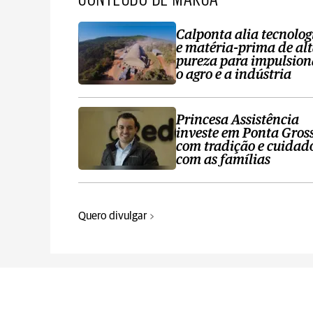
Calponta alia tecnolog
e matéria-prima de al
pureza para impulsion
o agro e a indústria
Princesa Assistência
investe em Ponta Gros
com tradição e cuidad
com as famílias
Quero divulgar