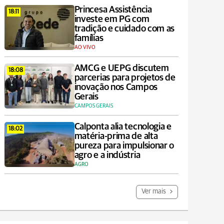
Princesa Assistência
18:11
investe em PG com
tradição e cuidado com as
famílias
AO VIVO
AMCG e UEPG discutem
18:08
parcerias para projetos de
inovação nos Campos
Gerais
CAMPOS GERAIS
Calponta alia tecnologia e
18:02
matéria-prima de alta
pureza para impulsionar o
agro e a indústria
AGRO
Ver mais