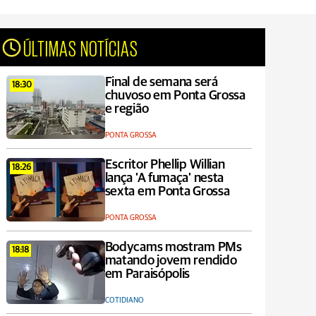
ÚLTIMAS NOTÍCIAS
Final de semana será
18:30
chuvoso em Ponta Grossa
e região
PONTA GROSSA
Escritor Phellip Willian
18:26
lança 'A fumaça' nesta
sexta em Ponta Grossa
PONTA GROSSA
Bodycams mostram PMs
18:18
matando jovem rendido
em Paraisópolis
COTIDIANO