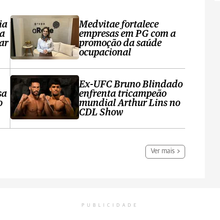
ia
Medvitae fortalece
ta
empresas em PG com a
ar
promoção da saúde
ocupacional
Ex-UFC Bruno Blindado
sa
enfrenta tricampeão
o
mundial Arthur Lins no
CDL Show
Ver mais
PUBLICIDADE