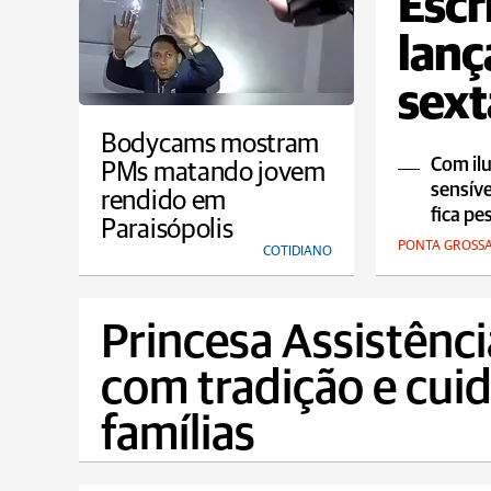
Escr
lanç
sext
Bodycams mostram
Com ilu
PMs matando jovem
sensíve
rendido em
fica pe
Paraisópolis
PONTA GROSS
COTIDIANO
Princesa Assistênc
com tradição e cui
famílias