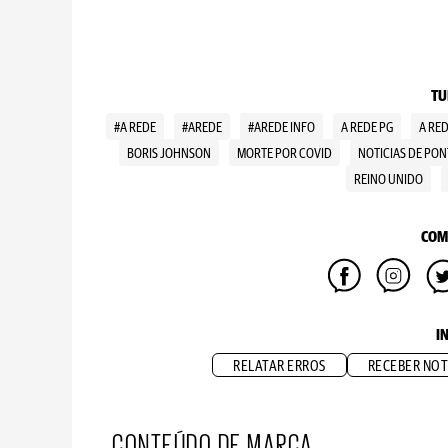
TU
#A REDE
#AREDE
#AREDE INFO
A REDE PG
A RE
BORIS JOHNSON
MORTE POR COVID
NOTICIAS DE PO
REINO UNIDO
COM
I
RELATAR ERROS
RECEBER NOT
CONTEÚDO DE MARCA