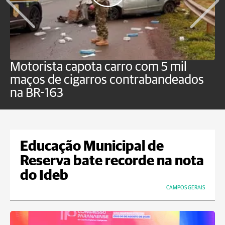
Motorista capota carro com 5 mil
P
maços de cigarros contrabandeados
G
na BR-163
f
Educação Municipal de
Reserva bate recorde na nota
do Ideb
CAMPOS GERAIS