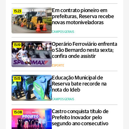
Em contrato pioneiro em
15:23
prefeituras, Reserva recebe
novas motoniveladoras
CAMPOS GERAIS
Operário Ferroviário enfrenta
15:19
o São Bernardo nesta sexta;
confira onde assistir
ESPORTE
Educação Municipal de
15:15
Reserva bate recorde na
nota do Ideb
CAMPOS GERAIS
Castro conquista título de
15:08
Prefeito Inovador pelo
segundo ano consecutivo