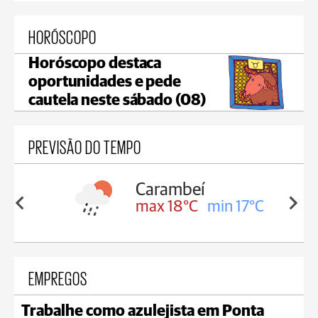
HORÓSCOPO
Horóscopo destaca
oportunidades e pede
cautela neste sábado (08)
PREVISÃO DO TEMPO
Carambeí
in 18°C
max 18°C
min 17°C
EMPREGOS
Trabalhe como azulejista em Ponta