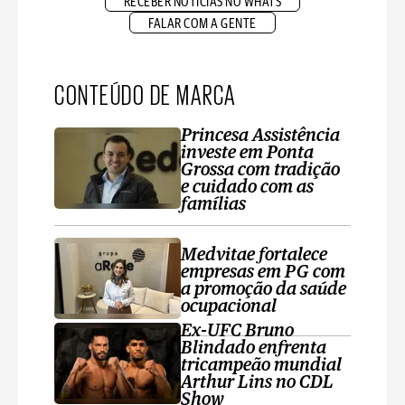
RECEBER NOTÍCIAS NO WHATS
FALAR COM A GENTE
CONTEÚDO DE MARCA
Princesa Assistência
investe em Ponta
Grossa com tradição
e cuidado com as
famílias
Medvitae fortalece
empresas em PG com
a promoção da saúde
ocupacional
Ex-UFC Bruno
Blindado enfrenta
tricampeão mundial
Arthur Lins no CDL
Show