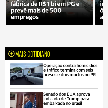
fábrica de R$ 1 bi em PG e
im
prevê mais de 500
ôn
empregos
ac
MAIS COTIDIANO
Operação contra homicídios
e tráfico termina com seis
presos e dois mortos no PR
Senado dos EUA aprova
indicado de Trump para
embaixada no Brasil