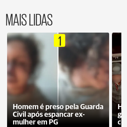
MAIS LIDAS
1
Homem é preso pela Guarda
Ho
Civil após espancar ex-
gr
mulher em PG
co