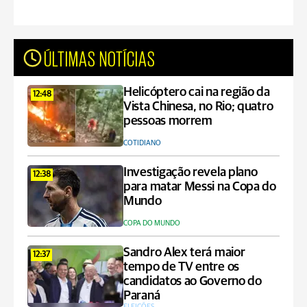
ÚLTIMAS NOTÍCIAS
Helicóptero cai na região da
12:48
Vista Chinesa, no Rio; quatro
pessoas morrem
COTIDIANO
Investigação revela plano
12:38
para matar Messi na Copa do
Mundo
COPA DO MUNDO
Sandro Alex terá maior
12:37
tempo de TV entre os
candidatos ao Governo do
Paraná
ELEIÇÕES