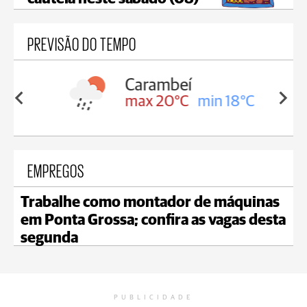
PREVISÃO DO TEMPO
Carambeí
in 18°C
max 20°C
min 18°C
EMPREGOS
Trabalhe como montador de máquinas
em Ponta Grossa; confira as vagas desta
segunda
PUBLICIDADE