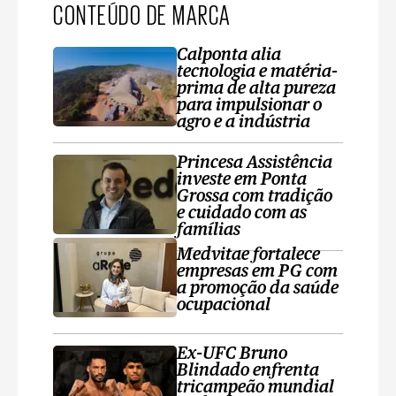
CONTEÚDO DE MARCA
Calponta alia
tecnologia e matéria-
prima de alta pureza
para impulsionar o
agro e a indústria
Princesa Assistência
investe em Ponta
Grossa com tradição
e cuidado com as
famílias
Medvitae fortalece
empresas em PG com
a promoção da saúde
ocupacional
Ex-UFC Bruno
Blindado enfrenta
tricampeão mundial