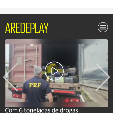
AREDEPLAY
Com 6 toneladas de drogas
F