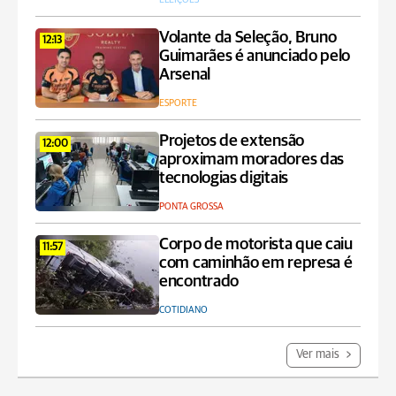
Volante da Seleção, Bruno
12:13
Guimarães é anunciado pelo
Arsenal
ESPORTE
Projetos de extensão
12:00
aproximam moradores das
tecnologias digitais
PONTA GROSSA
Corpo de motorista que caiu
11:57
com caminhão em represa é
encontrado
COTIDIANO
Ver mais