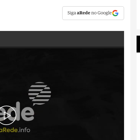
Siga
aRede
no Google