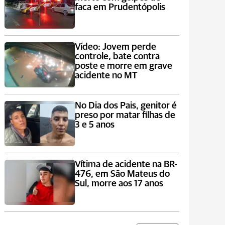
faca em Prudentópolis
Vídeo: Jovem perde
controle, bate contra
poste e morre em grave
acidente no MT
No Dia dos Pais, genitor é
preso por matar filhas de
3 e 5 anos
Vítima de acidente na BR-
476, em São Mateus do
Sul, morre aos 17 anos