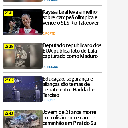
COTIDIANO
Rayssa Leal leva a melhor
23:41
sobre campeã olímpica e
vence o SLS Rio Takeover
ESPORTE
Deputado republicano dos
23:26
EUA publica foto de Lula
capturado como Maduro
COTIDIANO
Educação, segurança e
23:02
alianças são temas de
debate entre Haddad e
Tarcísio
ELEIÇÕES
Jovem de 21 anos morre
22:43
em colisão entre carro e
caminhão em Piraí do Sul