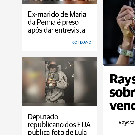
Ex-marido de Maria
da Penha é preso
após dar entrevista
COTIDIANO
Rays
sobr
venc
Deputado
Rayssa 
republicano dos EUA
publica foto de Lula