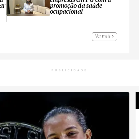
ta
empresas em PG com a
ar
promoção da saúde
ocupacional
Ver mais
PUBLICIDADE