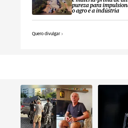
e matéria-prima de al
pureza para impulsion
o agro e a indústria
Quero divulgar