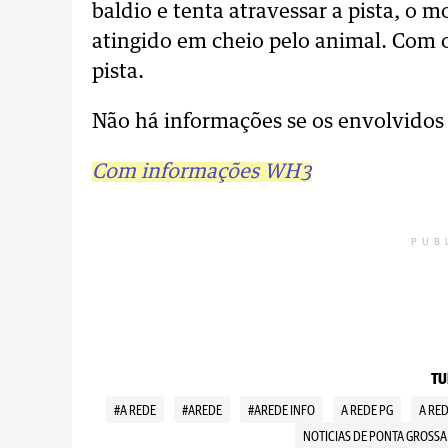
baldio e tenta atravessar a pista, o 
atingido em cheio pelo animal. Com 
pista.
Não há informações se os envolvidos 
Com informações WH3
PUB
TU
#A REDE
#AREDE
#AREDE INFO
A REDE PG
A RE
NOTICIAS DE PONTA GROSSA