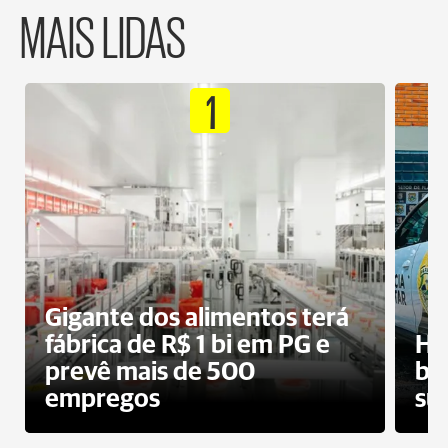
MAIS LIDAS
1
Gigante dos alimentos terá
fábrica de R$ 1 bi em PG e
Ho
prevê mais de 500
bo
empregos
su