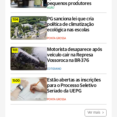
pequenos produtores
AGRO
PG sanciona lei que cria
11:14
política de climatização
ecológica nas escolas
PONTA GROSSA
Motorista desaparece após
11:11
veículo cair na Represa
Vossoroca na BR-376
COTIDIANO
Estão abertas as inscrições
11:00
para o Processo Seletivo
Seriado da UEPG
PONTA GROSSA
Ver mais