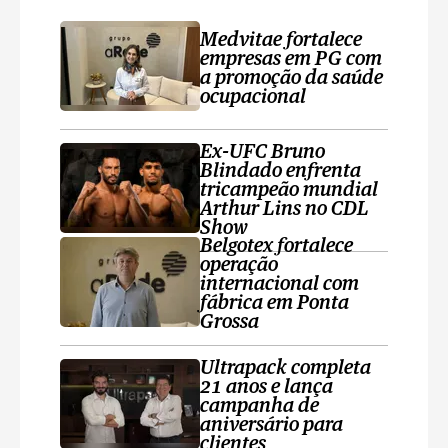
Medvitae fortalece
empresas em PG com
a promoção da saúde
ocupacional
Ex-UFC Bruno
Blindado enfrenta
tricampeão mundial
Arthur Lins no CDL
Show
Belgotex fortalece
operação
internacional com
fábrica em Ponta
Grossa
Ultrapack completa
21 anos e lança
campanha de
aniversário para
clientes