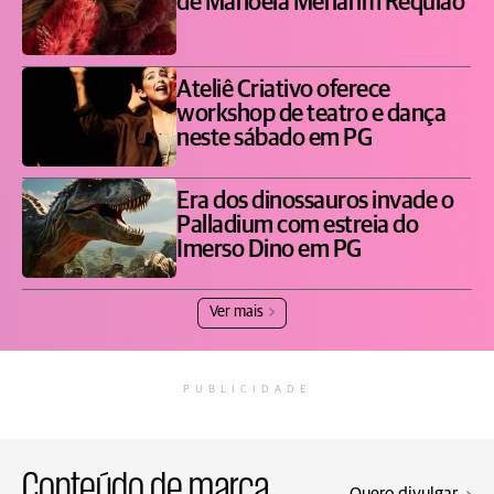
de Manoela Menarim Requião
Ateliê Criativo oferece
workshop de teatro e dança
neste sábado em PG
Era dos dinossauros invade o
Palladium com estreia do
Imerso Dino em PG
Ver mais
PUBLICIDADE
Conteúdo de marca
Quero divulgar