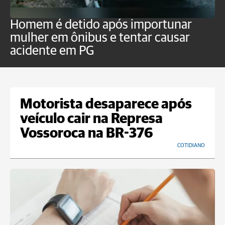
Homem é detido após importunar
P
mulher em ônibus e tentar causar
p
acidente em PG
Motorista desaparece após
veículo cair na Represa
Vossoroca na BR-376
COTIDIANO