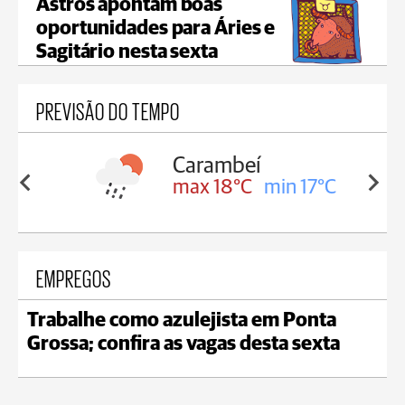
Astros apontam boas
oportunidades para Áries e
Sagitário nesta sexta
PREVISÃO DO TEMPO
Carambeí
in 18°C
max 18°C
min 17°C
EMPREGOS
Trabalhe como azulejista em Ponta
Grossa; confira as vagas desta sexta