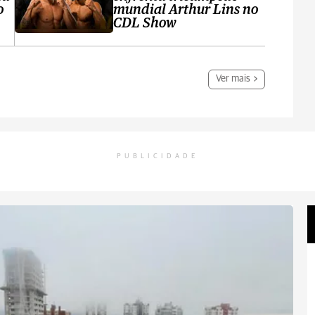
o
mundial Arthur Lins no
CDL Show
Ver mais
PUBLICIDADE