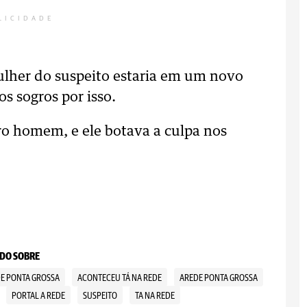
LICIDADE
lher do suspeito estaria em um novo
s sogros por isso.
ro homem, e ele botava a culpa nos
DO SOBRE
DE PONTA GROSSA
ACONTECEU TÁ NA REDE
AREDE PONTA GROSSA
PORTAL A REDE
SUSPEITO
TA NA REDE