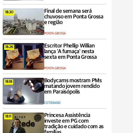
Final de semana será
18:30
chuvoso em Ponta Grossa
e região
PONTA GROSSA
Escritor Phellip Willian
18:26
lança 'A fumaça' nesta
sexta em Ponta Grossa
PONTA GROSSA
Bodycams mostram PMs
18:18
matando jovem rendido
em Paraisópolis
COTIDIANO
Princesa Assistência
18:11
investe em PG com
tradição e cuidado com as
famílias