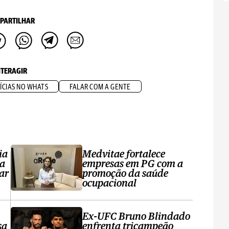
PARTILHAR
NTERAGIR
ÍCIAS NO WHATS
FALAR COM A GENTE
ia
Medvitae fortalece
ta
empresas em PG com a
ar
promoção da saúde
ocupacional
Ex-UFC Bruno Blindado
sa
enfrenta tricampeão