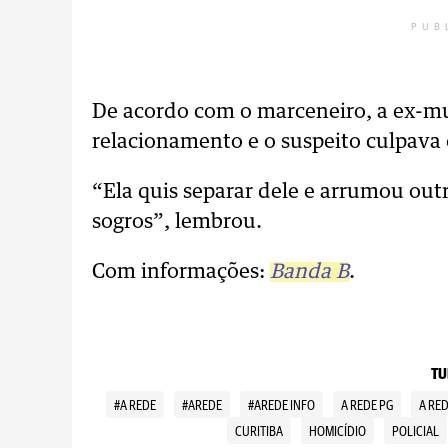
PUB
De acordo com o marceneiro, a ex-mu
relacionamento e o suspeito culpava o
“Ela quis separar dele e arrumou out
sogros”, lembrou.
Com informações:
Banda B
.
TU
#A REDE
#AREDE
#AREDE INFO
A REDE PG
A RE
CURITIBA
HOMICÍDIO
POLICIAL