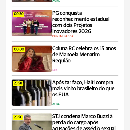
AGRO
PG conquista
00:30
reconhecimento estadual
com dois Projetos
Inovadores 2026
PONTA GROSSA
Coluna RC celebra os 15 anos
00:00
de Manoela Menarim
Requião
MIX
Após tarifaço, Haiti compra
23:58
mais vinho brasileiro do que
os EUA
AGRO
STJ condena Marco Buzzi à
23:50
perda do cargo após
acusações de assédio sexual