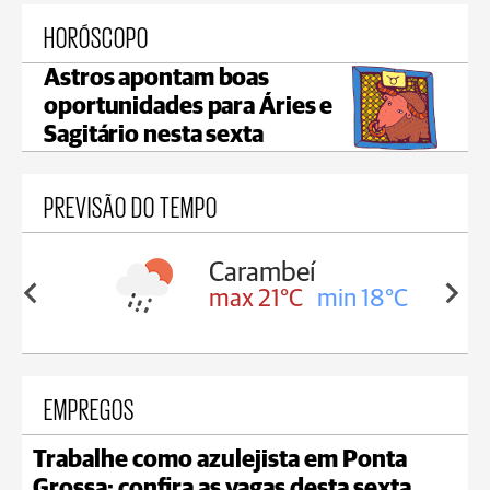
HORÓSCOPO
Astros apontam boas
oportunidades para Áries e
Sagitário nesta sexta
PREVISÃO DO TEMPO
Carambeí
in 18°C
max 21°C
min 18°C
EMPREGOS
Trabalhe como azulejista em Ponta
Grossa; confira as vagas desta sexta