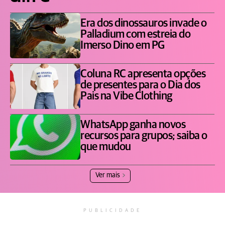
Era dos dinossauros invade o
Palladium com estreia do
Imerso Dino em PG
Coluna RC apresenta opções
de presentes para o Dia dos
Pais na Vibe Clothing
WhatsApp ganha novos
recursos para grupos; saiba o
que mudou
Ver mais
PUBLICIDADE