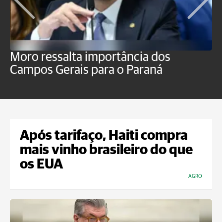
Moro ressalta importância dos
E
Campos Gerais para o Paraná
m
Após tarifaço, Haiti compra
mais vinho brasileiro do que
os EUA
AGRO