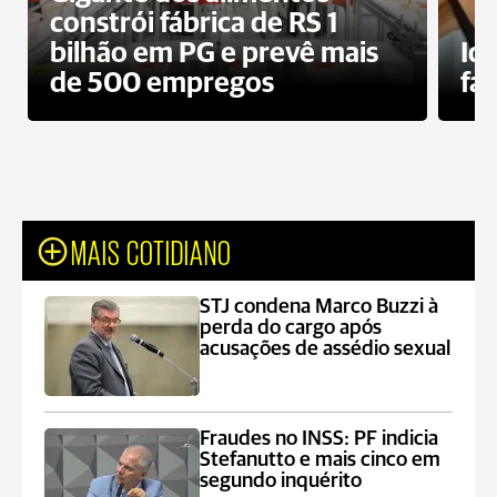
constrói fábrica de RS 1
bilhão em PG e prevê mais
Id
de 500 empregos
fa
MAIS COTIDIANO
STJ condena Marco Buzzi à
perda do cargo após
acusações de assédio sexual
Fraudes no INSS: PF indicia
Stefanutto e mais cinco em
segundo inquérito