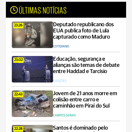
ÚLTIMAS NOTÍCIAS
Deputado republicano dos
23:26
EUA publica foto de Lula
capturado como Maduro
COTIDIANO
Educação, segurança e
23:02
alianças são temas de debate
entre Haddad e Tarcísio
ELEIÇÕES
Jovem de 21 anos morre em
22:43
colisão entre carro e
caminhão em Piraí do Sul
CAMPOS GERAIS
Santos é dominado pelo
22:28