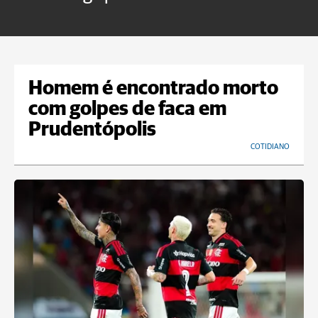
B
Homem é encontrado morto
com golpes de faca em
Prudentópolis
COTIDIANO