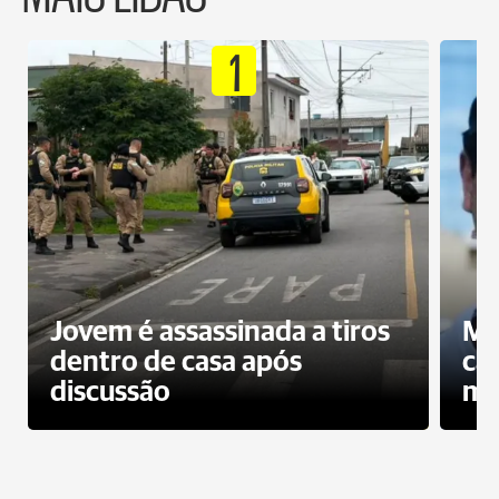
1
Jovem é assassinada a tiros
Mo
dentro de casa após
ca
discussão
mo