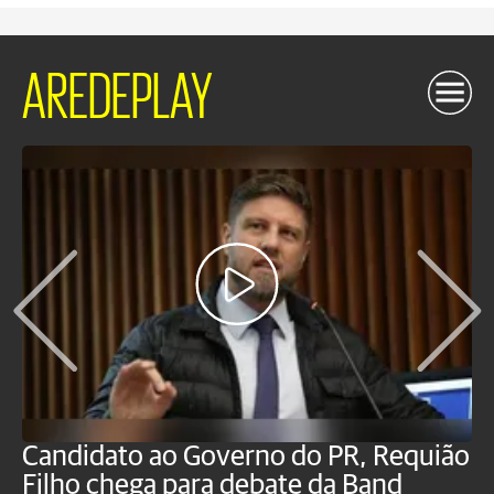
AREDEPLAY
Candidato ao Governo do PR, Requião
S
Filho chega para debate da Band
p