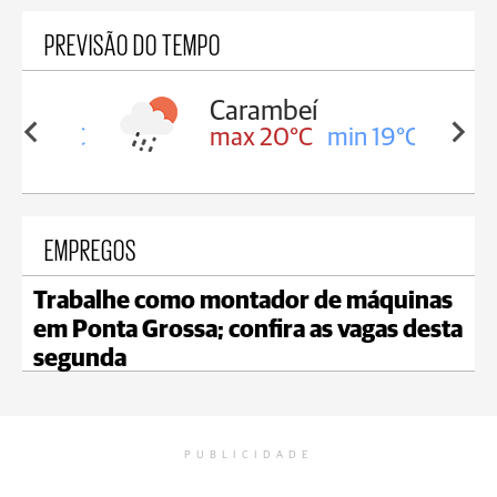
PREVISÃO DO TEMPO
Carambeí
in 19°C
max 20°C
min 19°C
EMPREGOS
Trabalhe como montador de máquinas
em Ponta Grossa; confira as vagas desta
segunda
PUBLICIDADE