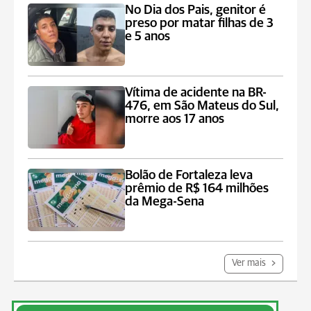
No Dia dos Pais, genitor é
preso por matar filhas de 3
e 5 anos
Vítima de acidente na BR-
476, em São Mateus do Sul,
morre aos 17 anos
Bolão de Fortaleza leva
prêmio de R$ 164 milhões
da Mega-Sena
Ver mais