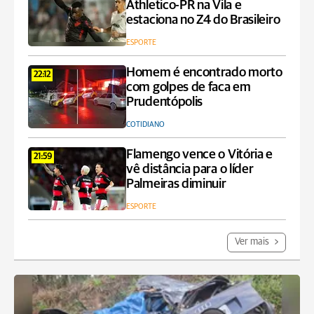
Athletico-PR na Vila e
estaciona no Z4 do Brasileiro
ESPORTE
Homem é encontrado morto
22:12
com golpes de faca em
Prudentópolis
COTIDIANO
Flamengo vence o Vitória e
21:59
vê distância para o líder
Palmeiras diminuir
ESPORTE
Ver mais