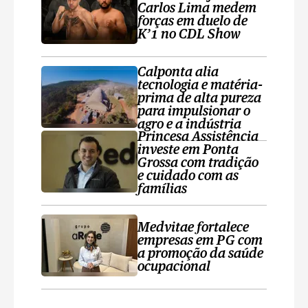
Carlos Lima medem
forças em duelo de
K’1 no CDL Show
Calponta alia
tecnologia e matéria-
prima de alta pureza
para impulsionar o
agro e a indústria
Princesa Assistência
investe em Ponta
Grossa com tradição
e cuidado com as
famílias
Medvitae fortalece
empresas em PG com
a promoção da saúde
ocupacional