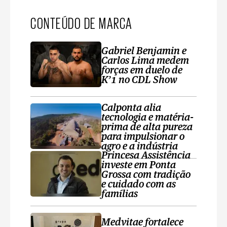
CONTEÚDO DE MARCA
Gabriel Benjamin e
Carlos Lima medem
forças em duelo de
K’1 no CDL Show
Calponta alia
tecnologia e matéria-
prima de alta pureza
para impulsionar o
agro e a indústria
Princesa Assistência
investe em Ponta
Grossa com tradição
e cuidado com as
famílias
Medvitae fortalece