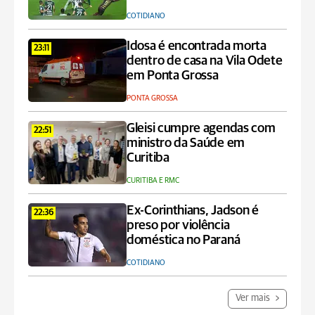
COTIDIANO
Idosa é encontrada morta
23:11
dentro de casa na Vila Odete
em Ponta Grossa
PONTA GROSSA
Gleisi cumpre agendas com
22:51
ministro da Saúde em
Curitiba
CURITIBA E RMC
Ex-Corinthians, Jadson é
22:36
preso por violência
doméstica no Paraná
COTIDIANO
Ver mais