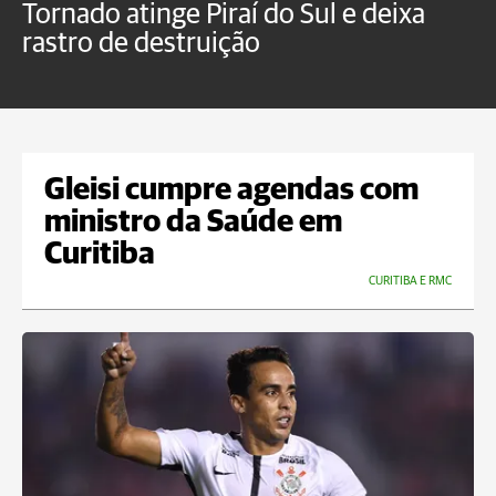
Tornado atinge Piraí do Sul e deixa
H
rastro de destruição
C
m
Gleisi cumpre agendas com
ministro da Saúde em
Curitiba
CURITIBA E RMC