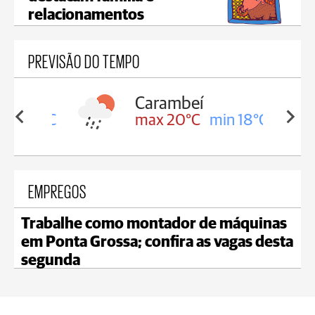
relacionamentos
PREVISÃO DO TEMPO
Carambeí
in 18°C
max 20°C
min 18°C
EMPREGOS
Trabalhe como montador de máquinas
em Ponta Grossa; confira as vagas desta
segunda