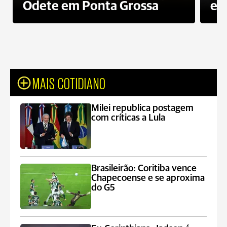
Odete em Ponta Grossa
e 
MAIS COTIDIANO
Milei republica postagem
com críticas a Lula
Brasileirão: Coritiba vence
Chapecoense e se aproxima
do G5