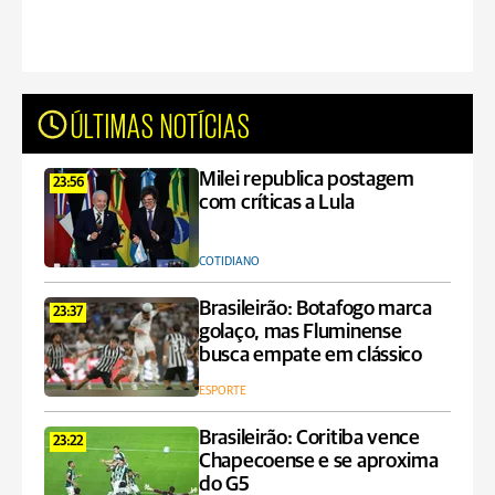
ÚLTIMAS NOTÍCIAS
Milei republica postagem
23:56
com críticas a Lula
COTIDIANO
Brasileirão: Botafogo marca
23:37
golaço, mas Fluminense
busca empate em clássico
ESPORTE
Brasileirão: Coritiba vence
23:22
Chapecoense e se aproxima
do G5