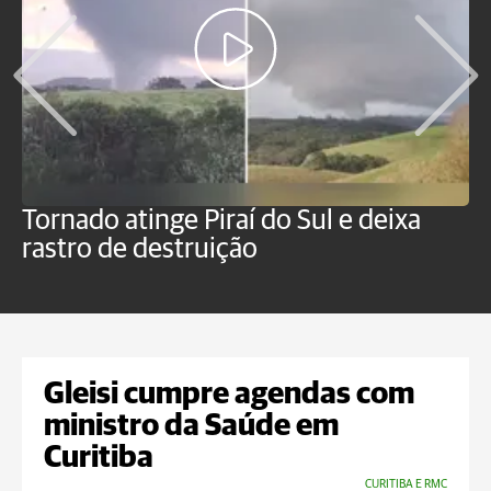
Tornado atinge Piraí do Sul e deixa
H
rastro de destruição
C
m
Gleisi cumpre agendas com
ministro da Saúde em
Curitiba
CURITIBA E RMC