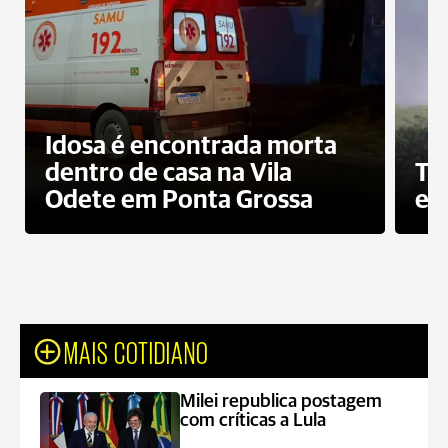
Idosa é encontrada morta
dentro de casa na Vila
To
Odete em Ponta Grossa
e 
MAIS COTIDIANO
Milei republica postagem
com críticas a Lula