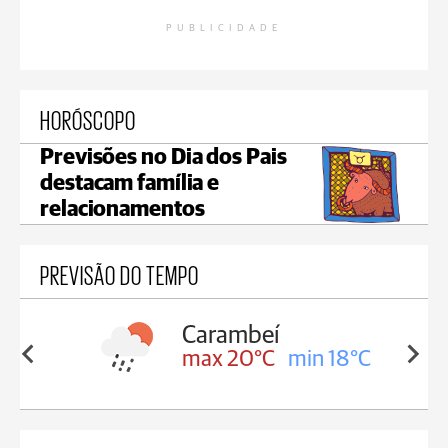
PUBLICIDADE
HORÓSCOPO
Previsões no Dia dos Pais
destacam família e
relacionamentos
PREVISÃO DO TEMPO
Carambeí
in 18°C
max 20°C
min 18°C