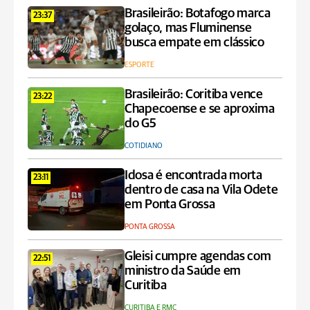
Brasileirão: Botafogo marca
23:37
golaço, mas Fluminense
busca empate em clássico
ESPORTE
Brasileirão: Coritiba vence
23:22
Chapecoense e se aproxima
do G5
COTIDIANO
Idosa é encontrada morta
23:11
dentro de casa na Vila Odete
em Ponta Grossa
PONTA GROSSA
Gleisi cumpre agendas com
22:51
ministro da Saúde em
Curitiba
CURITIBA E RMC