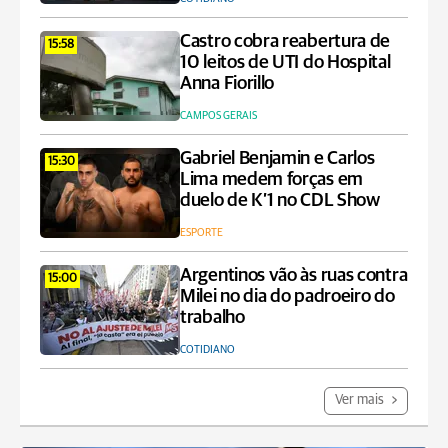
Castro cobra reabertura de
15:58
10 leitos de UTI do Hospital
Anna Fiorillo
CAMPOS GERAIS
Gabriel Benjamin e Carlos
15:30
Lima medem forças em
duelo de K’1 no CDL Show
ESPORTE
Argentinos vão às ruas contra
15:00
Milei no dia do padroeiro do
trabalho
COTIDIANO
Ver mais