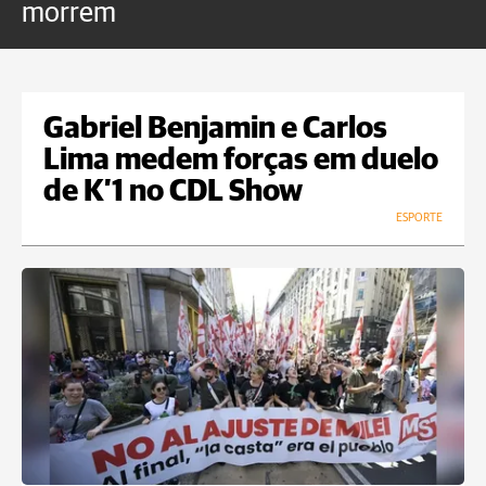
morrem
o
Gabriel Benjamin e Carlos
Lima medem forças em duelo
de K’1 no CDL Show
ESPORTE