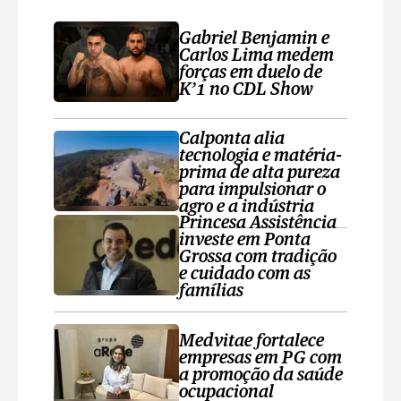
Gabriel Benjamin e
Carlos Lima medem
forças em duelo de
K’1 no CDL Show
Calponta alia
tecnologia e matéria-
prima de alta pureza
para impulsionar o
agro e a indústria
Princesa Assistência
investe em Ponta
Grossa com tradição
e cuidado com as
famílias
Medvitae fortalece
empresas em PG com
a promoção da saúde
ocupacional