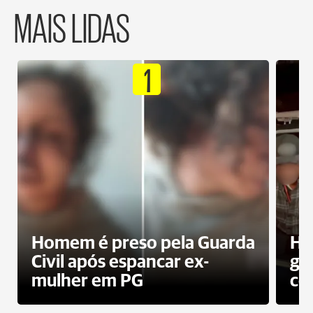
MAIS LIDAS
1
Homem é preso pela Guarda
Ho
Civil após espancar ex-
gr
mulher em PG
co