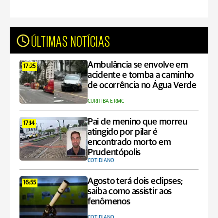
ÚLTIMAS NOTÍCIAS
Ambulância se envolve em
17:25
acidente e tomba a caminho
de ocorrência no Água Verde
CURITIBA E RMC
Pai de menino que morreu
17:14
atingido por pilar é
encontrado morto em
Prudentópolis
COTIDIANO
Agosto terá dois eclipses;
16:55
saiba como assistir aos
fenômenos
COTIDIANO