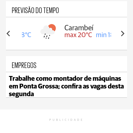
PREVISÃO DO TEMPO
Carambeí
in 18°C
max 20°C
min 18°C
EMPREGOS
Trabalhe como montador de máquinas
em Ponta Grossa; confira as vagas desta
segunda
PUBLICIDADE