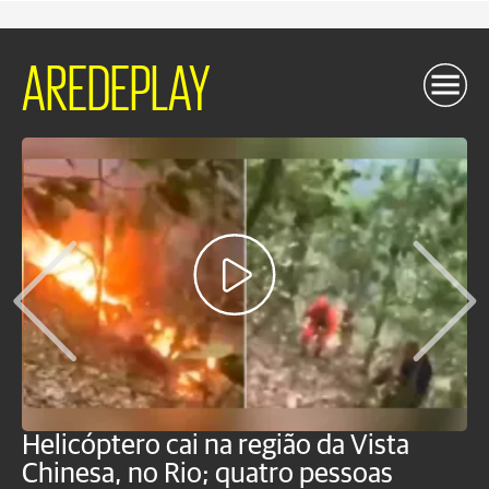
AREDEPLAY
Helicóptero cai na região da Vista
C
Chinesa, no Rio; quatro pessoas
a