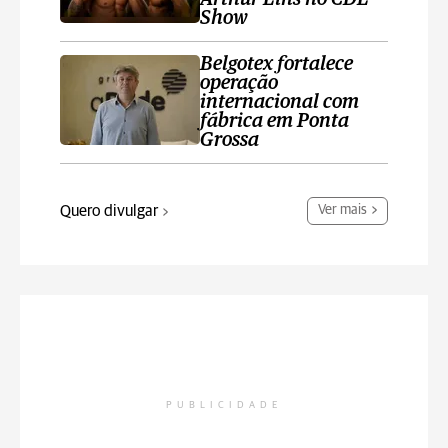
Show
Belgotex fortalece
operação
internacional com
fábrica em Ponta
Grossa
Quero divulgar
Ver mais
PUBLICIDADE