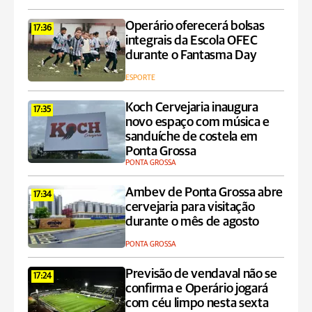
Operário oferecerá bolsas
17:36
integrais da Escola OFEC
durante o Fantasma Day
ESPORTE
Koch Cervejaria inaugura
17:35
novo espaço com música e
sanduíche de costela em
Ponta Grossa
PONTA GROSSA
Ambev de Ponta Grossa abre
17:34
cervejaria para visitação
durante o mês de agosto
PONTA GROSSA
Previsão de vendaval não se
17:24
confirma e Operário jogará
com céu limpo nesta sexta