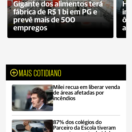
Gigante dos alimentos terá
Ho
fábrica de R$ 1 bi em PG e
im
prevê mais de 500
ôn
empregos
ac
MAIS COTIDIANO
Milei recua em liberar venda
de áreas afetadas por
incêndios
87% dos colégios do
Parceiro da Escola tiveram