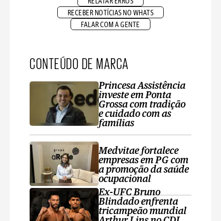
RELATAR ERROS
RECEBER NOTÍCIAS NO WHATS
FALAR COM A GENTE
CONTEÚDO DE MARCA
Princesa Assistência
investe em Ponta
Grossa com tradição
e cuidado com as
famílias
Medvitae fortalece
empresas em PG com
a promoção da saúde
ocupacional
Ex-UFC Bruno
Blindado enfrenta
tricampeão mundial
Arthur Lins no CDL