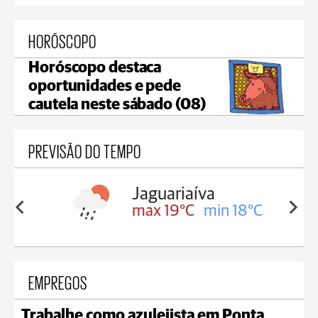
HORÓSCOPO
Horóscopo destaca
oportunidades e pede
cautela neste sábado (08)
PREVISÃO DO TEMPO
Jaguariaíva
in 17°C
max 19°C
min 18°C
EMPREGOS
Trabalhe como azulejista em Ponta