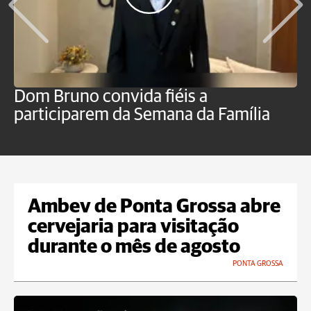
Dom Bruno convida fiéis a
D
participarem da Semana da Família
p
Ambev de Ponta Grossa abre
cervejaria para visitação
durante o mês de agosto
PONTA GROSSA