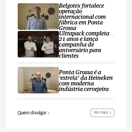
Belgotex fortalece
operação
internacional com
fábrica em Ponta
Grossa
Ultrapack completa
21 anos e lança
campanha de
aniversário para
clientes
Ponta Grossa é a
‘estrela’ da Heineken
com moderna
indústria cervejeira
Quero divulgar
Ver mais