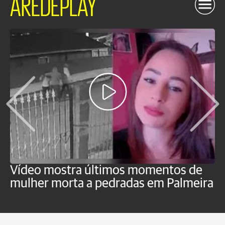
AREDEPLAY
Vídeo mostra últimos momentos de
"
mulher morta a pedradas em Palmeira
c
U