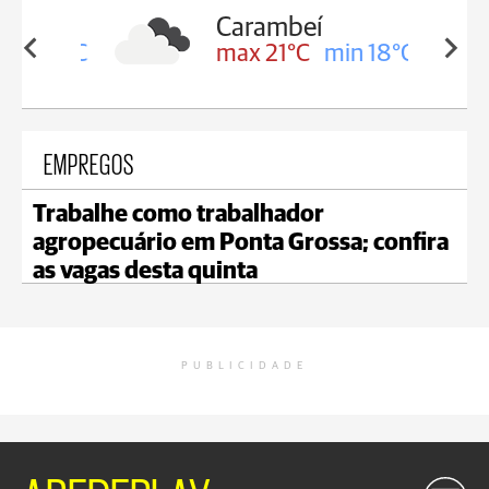
Carambeí
in 19°C
max 21°C
min 18°C
EMPREGOS
Trabalhe como trabalhador
agropecuário em Ponta Grossa; confira
as vagas desta quinta
PUBLICIDADE