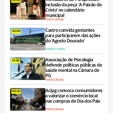
02:30
inclusão da peça 'A Paixão de
Cristo' no calendário
municipal
PONTA GROSSA
Castro convida gestantes
02:00
para participarem das ações
do ‘Agosto Dourado’
CAMPOS GERAIS
Associação de Psicologia
01:30
defende políticas públicas de
saúde mental na Câmara de
PG
PONTA GROSSA
Acipg convoca consumidores
00:30
a valorizar o comércio local
nas compras de Dia dos Pais
PONTA GROSSA