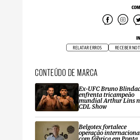
COM
I
RELATAR ERROS
RECEBER NOT
CONTEÚDO DE MARCA
Ex-UFC Bruno Blinda
enfrenta tricampeão
mundial Arthur Lins 
CDL Show
Belgotex fortalece
operação internaciona
com fábrica em Ponta