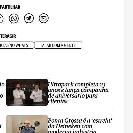
PARTILHAR
NTERAGIR
ÍCIAS NO WHATS
FALAR COM A GENTE
do
Ultrapack completa 21
anos e lança campanha
no
de aniversário para
clientes
Ponta Grossa é a ‘estrela’
l
da Heineken com
moderna indústria