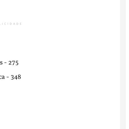
LICIDADE
s – 275
ca – 348