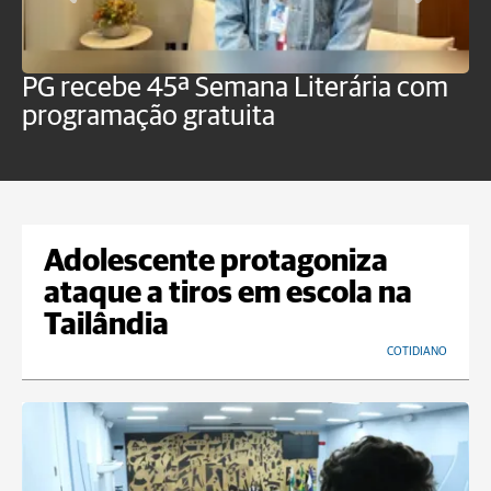
PG recebe 45ª Semana Literária com
P
programação gratuita
t
Adolescente protagoniza
ataque a tiros em escola na
Tailândia
COTIDIANO