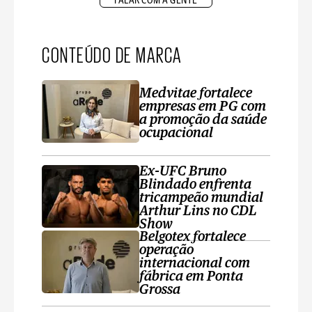
FALAR COM A GENTE
CONTEÚDO DE MARCA
Medvitae fortalece
empresas em PG com
a promoção da saúde
ocupacional
Ex-UFC Bruno
Blindado enfrenta
tricampeão mundial
Arthur Lins no CDL
Show
Belgotex fortalece
operação
internacional com
fábrica em Ponta
Grossa