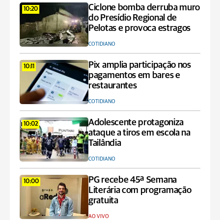
Ciclone bomba derruba muro
10:20
do Presídio Regional de
Pelotas e provoca estragos
COTIDIANO
Pix amplia participação nos
10:11
pagamentos em bares e
restaurantes
COTIDIANO
Adolescente protagoniza
10:02
ataque a tiros em escola na
Tailândia
COTIDIANO
PG recebe 45ª Semana
10:00
Literária com programação
gratuita
AO VIVO