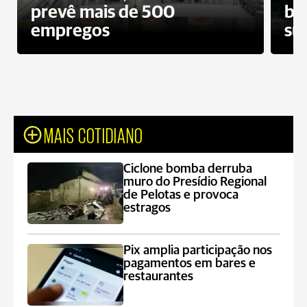
prevê mais de 500
bo
empregos
su
MAIS COTIDIANO
Ciclone bomba derruba
muro do Presídio Regional
de Pelotas e provoca
estragos
Pix amplia participação nos
pagamentos em bares e
restaurantes