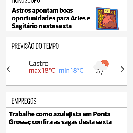
Astros apontam boas
oportunidades para Áries e
Sagitário nesta sexta
PREVISÃO DO TEMPO
Carambeí
in 18°C
max 18°C
min 17°C
EMPREGOS
Trabalhe como azulejista em Ponta
Grossa; confira as vagas desta sexta