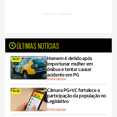
PUBLICIDADE
ÚLTIMAS NOTÍCIAS
Homem é detido após
10:57
importunar mulher em
ônibus e tentar causar
acidente em PG
PONTA GROSSA
Câmara PG+VC fortalece a
10:32
participação da população no
Legislativo
PONTA GROSSA