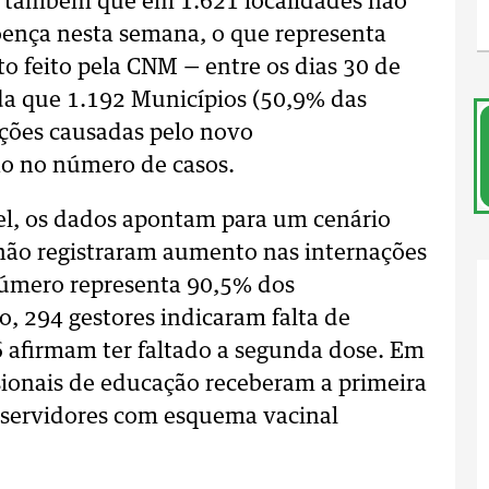
a também que em 1.621 localidades não
oença nesta semana, o que representa
 feito pela CNM — entre os dias 30 de
da que 1.192 Municípios (50,9% das
ações causadas pelo novo
ão no número de casos.
el, os dados apontam para um cenário
 não registraram aumento nas internações
número representa 90,5% dos
, 294 gestores indicaram falta de
6 afirmam ter faltado a segunda dose. Em
sionais de educação receberam a primeira
s servidores com esquema vacinal