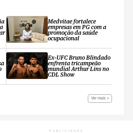
ia
Medvitae fortalece
ta
empresas em PG com a
ar
promoção da saúde
ocupacional
Ex-UFC Bruno Blindado
sa
enfrenta tricampeão
o
mundial Arthur Lins no
CDL Show
Ver mais
PUBLICIDADE