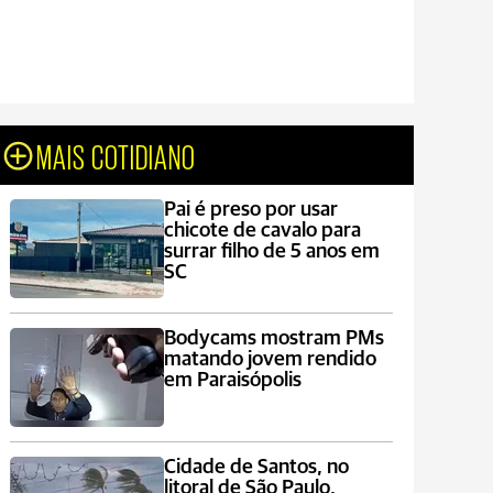
MAIS COTIDIANO
Pai é preso por usar
chicote de cavalo para
surrar filho de 5 anos em
SC
Bodycams mostram PMs
matando jovem rendido
em Paraisópolis
Cidade de Santos, no
litoral de São Paulo,