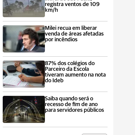
registra ventos de 109
km/h
Milei recua em liberar
venda de áreas afetadas
por incêndios
87% dos colégios do
Parceiro da Escola
tiveram aumento na nota
do Ideb
Saiba quando será o
recesso de fim de ano
para servidores públicos