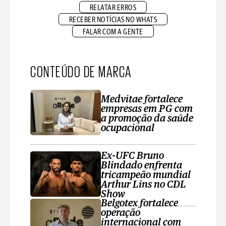
RELATAR ERROS
RECEBER NOTÍCIAS NO WHATS
FALAR COM A GENTE
CONTEÚDO DE MARCA
Medvitae fortalece
empresas em PG com
a promoção da saúde
ocupacional
Ex-UFC Bruno
Blindado enfrenta
tricampeão mundial
Arthur Lins no CDL
Show
Belgotex fortalece
operação
internacional com