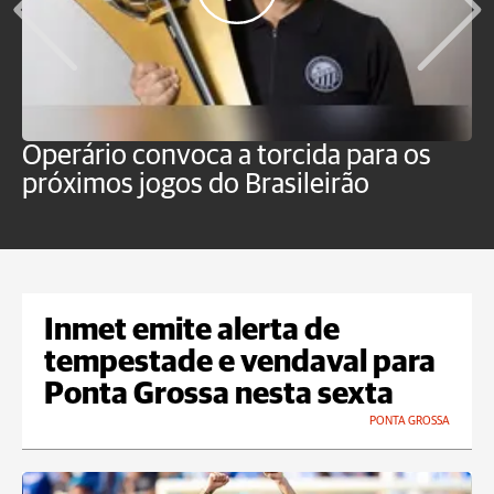
Operário convoca a torcida para os
C
próximos jogos do Brasileirão
b
Inmet emite alerta de
tempestade e vendaval para
Ponta Grossa nesta sexta
PONTA GROSSA