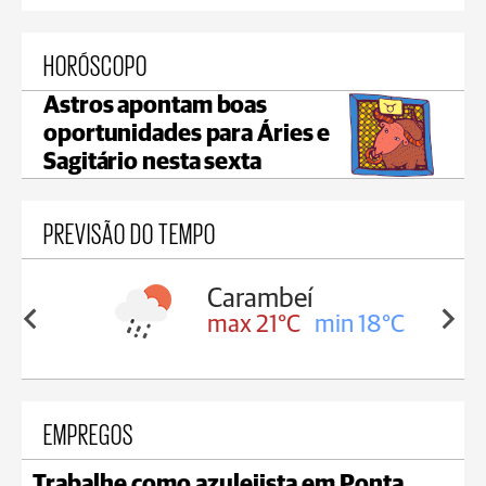
HORÓSCOPO
Astros apontam boas
oportunidades para Áries e
Sagitário nesta sexta
PREVISÃO DO TEMPO
Carambeí
in 18°C
max 21°C
min 18°C
EMPREGOS
Trabalhe como azulejista em Ponta