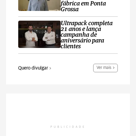
fábrica em Ponta
Grossa
Ultrapack completa
21 anos e lança
campanha de
aniversário para
clientes
Quero divulgar
Ver mais
PUBLICIDADE