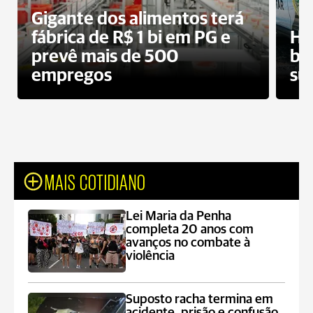
Gigante dos alimentos terá
fábrica de R$ 1 bi em PG e
Ho
prevê mais de 500
bo
empregos
su
MAIS COTIDIANO
Lei Maria da Penha
completa 20 anos com
avanços no combate à
violência
Suposto racha termina em
acidente, prisão e confusão