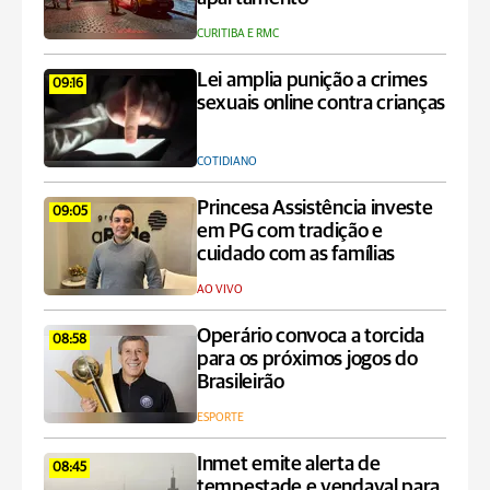
CURITIBA E RMC
Lei amplia punição a crimes
09:16
sexuais online contra crianças
COTIDIANO
Princesa Assistência investe
09:05
em PG com tradição e
cuidado com as famílias
AO VIVO
Operário convoca a torcida
08:58
para os próximos jogos do
Brasileirão
ESPORTE
Inmet emite alerta de
08:45
tempestade e vendaval para