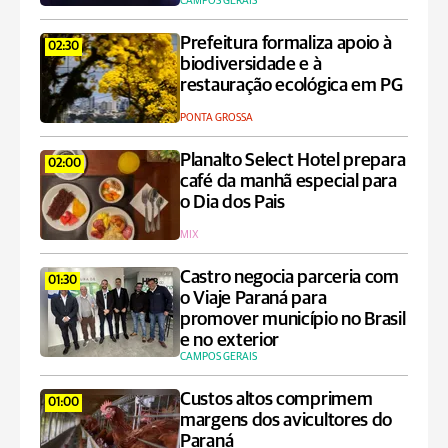
CAMPOS GERAIS
Prefeitura formaliza apoio à
02:30
biodiversidade e à
restauração ecológica em PG
PONTA GROSSA
Planalto Select Hotel prepara
02:00
café da manhã especial para
o Dia dos Pais
MIX
Castro negocia parceria com
01:30
o Viaje Paraná para
promover município no Brasil
e no exterior
CAMPOS GERAIS
Custos altos comprimem
01:00
margens dos avicultores do
Paraná