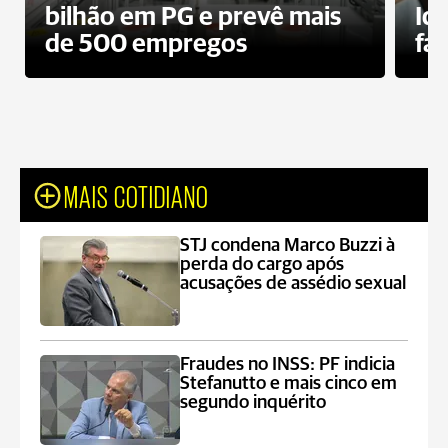
bilhão em PG e prevê mais
Id
de 500 empregos
fa
MAIS COTIDIANO
STJ condena Marco Buzzi à
perda do cargo após
acusações de assédio sexual
Fraudes no INSS: PF indicia
Stefanutto e mais cinco em
segundo inquérito