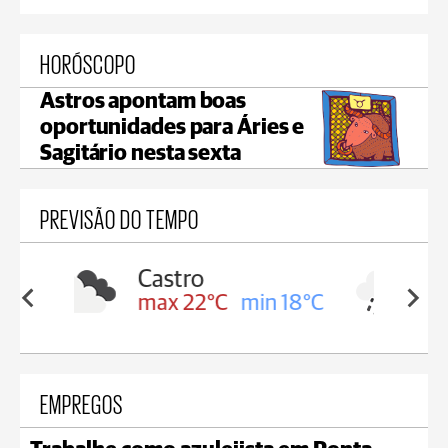
HORÓSCOPO
Astros apontam boas
oportunidades para Áries e
Sagitário nesta sexta
PREVISÃO DO TEMPO
Carambeí
in 18°C
max 21°C
min 18°C
EMPREGOS