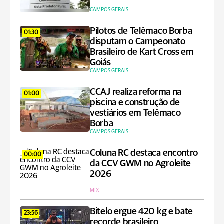
CAMPOS GERAIS
Pilotos de Telêmaco Borba
01:30
disputam o Campeonato
Brasileiro de Kart Cross em
Goiás
CAMPOS GERAIS
CCAJ realiza reforma na
01:00
piscina e construção de
vestiários em Telêmaco
Borba
CAMPOS GERAIS
Coluna RC destaca encontro
00:00
da CCV GWM no Agroleite
2026
MIX
Bitelo ergue 420 kg e bate
23:56
recorde brasileiro