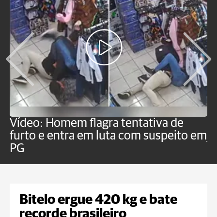
Vídeo: Homem flagra tentativa de
B
furto e entra em luta com suspeito em
j
PG
Bitelo ergue 420 kg e bate
recorde brasileiro