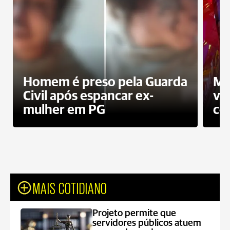
Homem é preso pela Guarda
Mo
Civil após espancar ex-
vo
mulher em PG
co
MAIS COTIDIANO
Projeto permite que
servidores públicos atuem