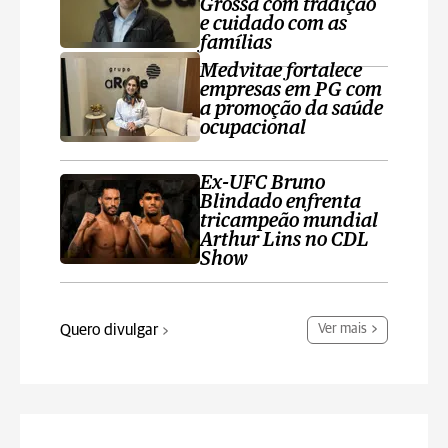
Grossa com tradição
e cuidado com as
famílias
Medvitae fortalece
empresas em PG com
a promoção da saúde
ocupacional
Ex-UFC Bruno
Blindado enfrenta
tricampeão mundial
Arthur Lins no CDL
Show
Quero divulgar
Ver mais