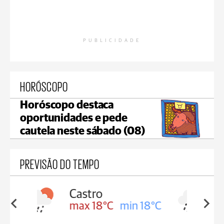
PUBLICIDADE
HORÓSCOPO
Horóscopo destaca
oportunidades e pede
cautela neste sábado (08)
PREVISÃO DO TEMPO
Carambeí
in 18°C
max 18°C
min 17°C